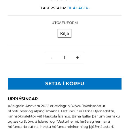
LAGERSTAÐA:
TIL Á LAGER
ÚTGÁFUFORM
Kilja
-
+
SETJA Í KÖRFU
UPPLÝSINGAR
Aðalgrein Andvara 2022 er æviágrip Svövu Jakobsdóttur
rithöfundar og alþingismanns. Höfundur er Birna Bjarnadóttir,
rannsóknalektor við Háskóla Íslands. Birna fjallar þar um bernsku
og æsku Svövu á Íslandi og í Vesturheimi, ferðalag hennar á
höfundarbrautina, helstu höfundareinkenni og þjóðmálastarf.