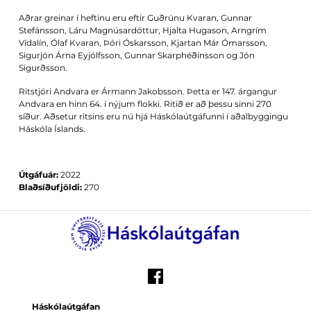
Aðrar greinar í heftinu eru eftir Guðrúnu Kvaran, Gunnar
Stefánsson, Láru Magnúsardóttur, Hjalta Hugason, Arngrím
Vídalín, Ólaf Kvaran, Þóri Óskarsson, Kjartan Már Ómarsson,
Sigurjón Árna Eyjólfsson, Gunnar Skarphéðinsson og Jón
Sigurðsson.
Ritstjóri Andvara er Ármann Jakobsson. Þetta er 147. árgangur
Andvara en hinn 64. í nýjum flokki. Ritið er að þessu sinni 270
síður. Aðsetur ritsins eru nú hjá Háskólaútgáfunni í aðalbyggingu
Háskóla Íslands.
Útgáfuár:
2022
Blaðsíðufjöldi:
270
Háskólaútgáfan