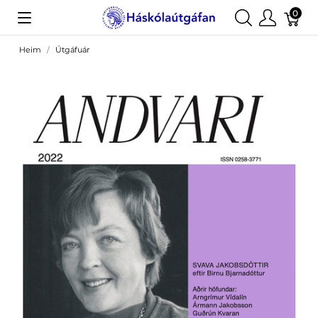
0
Heim
Útgáfuár