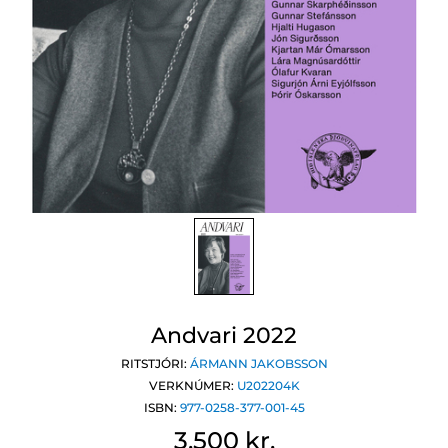
Andvari 2022
RITSTJÓRI:
ÁRMANN JAKOBSSON
VERKNÚMER:
U202204K
ISBN:
977-0258-377-001-45
3.500 kr.