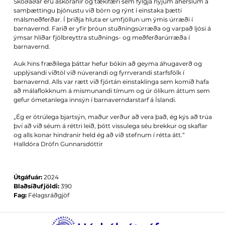
Skoðaðar eru áskoranir og tækifæri sem fylgja nýjum áherslum á
samþættingu þjónustu við börn og rýnt í einstaka þætti
málsmeðferðar. Í þriðja hluta er umfjöllun um ýmis úrræði í
barnavernd. Farið er yfir þróun stuðningsúrræða og varpað ljósi á
ýmsar hliðar fjölbreyttra stuðnings- og meðferðarúrræða í
barnavernd.
Auk hins fræðilega þáttar hefur bókin að geyma áhugaverð og
upplýsandi viðtöl við núverandi og fyrrverandi starfsfólk í
barnavernd. Alls var rætt við fjórtán einstaklinga sem komið hafa
að málaflokknum á mismunandi tímum og úr ólíkum áttum sem
gefur ómetanlega innsýn í barnaverndarstarf á Íslandi.
„Ég er ótrúlega bjartsýn, maður verður að vera það, ég kýs að trúa
því að við séum á réttri leið, þótt vissulega séu brekkur og skaflar
og alls konar hindranir held ég að við stefnum í rétta átt.“
Halldóra Dröfn Gunnarsdóttir
Útgáfuár:
2024
Blaðsíðufjöldi:
390
Fag:
Félagsráðgjöf