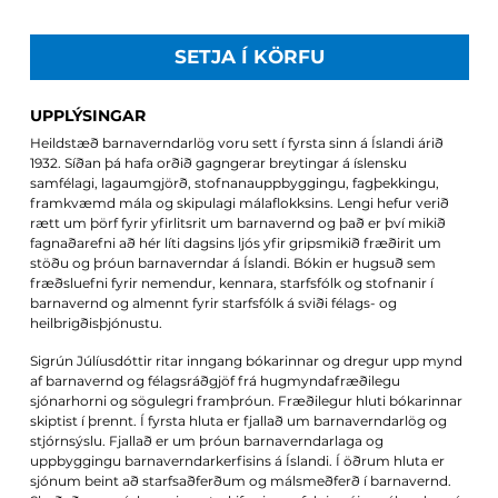
SETJA Í KÖRFU
UPPLÝSINGAR
Heildstæð barnaverndarlög voru sett í fyrsta sinn á Íslandi árið
1932. Síðan þá hafa orðið gagngerar breytingar á íslensku
samfélagi, lagaumgjörð, stofnanauppbyggingu, fagþekkingu,
framkvæmd mála og skipulagi málaflokksins. Lengi hefur verið
rætt um þörf fyrir yfirlitsrit um barnavernd og það er því mikið
fagnaðarefni að hér líti dagsins ljós yfir gripsmikið fræðirit um
stöðu og þróun barnaverndar á Íslandi. Bókin er hugsuð sem
fræðsluefni fyrir nemendur, kennara, starfsfólk og stofnanir í
barnavernd og almennt fyrir starfsfólk á sviði félags- og
heilbrigðisþjónustu.
Sigrún Júlíusdóttir ritar inngang bókarinnar og dregur upp mynd
af barnavernd og félagsráðgjöf frá hugmyndafræðilegu
sjónarhorni og sögulegri framþróun. Fræðilegur hluti bókarinnar
skiptist í þrennt. Í fyrsta hluta er fjallað um barnaverndarlög og
stjórnsýslu. Fjallað er um þróun barnaverndarlaga og
uppbyggingu barnaverndarkerfisins á Íslandi. Í öðrum hluta er
sjónum beint að starfsaðferðum og málsmeðferð í barnavernd.