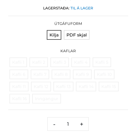
LAGERSTAÐA:
TIL Á LAGER
ÚTGÁFUFORM
Kilja
PDF skjal
KAFLAR
Kafli 1
Kafli 2
Kafli 3
Kafli 4
Kafli 5
Kafli 6
Kafli 7
Kafli 8
Kafli 9
Kafli 10
Kafli 11
Kafli 12
Kafli 13
Kafli 14
Kafli 15
Kafli 16
Inngangur
-
+