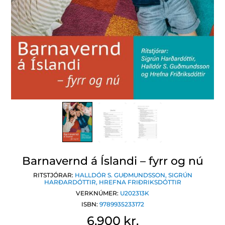
Barnavernd á Íslandi – fyrr og nú
RITSTJÓRAR:
HALLDÓR S. GUÐMUNDSSON
,
SIGRÚN
HARÐARDÓTTIR
,
HREFNA FRIÐRIKSDÓTTIR
VERKNÚMER:
U202313K
ISBN:
9789935233172
6.900 kr.