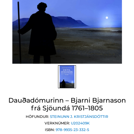
Dauðadómurinn – Bjarni Bjarnason
frá Sjöundá 1761–1805
HÖFUNDUR:
STEINUNN J. KRISTJÁNSDÓTTIR
VERKNÚMER:
U202409K
ISBN:
978-9935-23-332-5