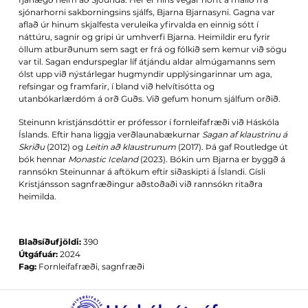
sjónarhorni sakborningsins sjálfs, Bjarna Bjarnasyni. Gagna var
aflað úr hinum skjalfesta veruleika yfirvalda en einnig sótt í
náttúru, sagnir og gripi úr umhverfi Bjarna. Heimildir eru fyrir
öllum atburðunum sem sagt er frá og fólkið sem kemur við sögu
var til. Sagan endurspeglar líf átjándu aldar almúgamanns sem
ólst upp við nýstárlegar hugmyndir upplýsingarinnar um aga,
refsingar og framfarir, í bland við helvítisótta og
utanbókarlærdóm á orð Guðs. Við gefum honum sjálfum orðið.
Steinunn kristjánsdóttir er prófessor í fornleifafræði við Háskóla
Íslands. Eftir hana liggja verðlaunabækurnar
Sagan af klaustrinu á
Skriðu
(2012) og
Leitin að klaustrunum
(2017). Þá gaf Routledge út
bók hennar
Monastic Iceland
(2023). Bókin um Bjarna er byggð á
rannsókn Steinunnar á aftökum eftir siðaskipti á Íslandi. Gísli
Kristjánsson sagnfræðingur aðstoðaði við rannsókn ritaðra
heimilda.
Blaðsíðufjöldi:
390
Útgáfuár:
2024
Fag:
Fornleifafræði, sagnfræði