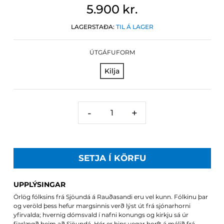
5.900 kr.
LAGERSTAÐA:
TIL Á LAGER
ÚTGÁFUFORM
Kilja
-
+
SETJA Í KÖRFU
UPPLÝSINGAR
Örlög fólksins frá Sjöundá á Rauðasandi eru vel kunn. Fólkinu þar
og veröld þess hefur margsinnis verð lýst út frá sjónarhorni
yfirvalda; hvernig dómsvald í nafni konungs og kirkju sá úr
fjarlægð heim að Sjöundá. Hér er hins vegar horft á málið frá