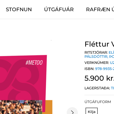
STOFNUN
ÚTGÁFUÁR
RAFRÆN 
Fléttur
RITSTJÓRAR:
EL
PÁLSDÓTTIR
,
ÞO
VERKNÚMER:
U
ISBN:
978-9935-
5.900 kr
LAGERSTAÐA:
T
ÚTGÁFUFORM
Kilja