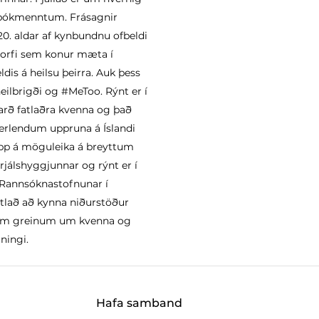
m bókmenntum. Frásagnir
 20. aldar af kynbundnu ofbeldi
ðhorfi sem konur mæta í
ldis á heilsu þeirra. Auk þess
brigði og #MeToo. Rýnt er í
arð fatlaðra kvenna og það
erlendum uppruna á Íslandi
upp á möguleika á breyttum
́lshyggjunnar og rýnt er í
 Rannsóknastofnunar í
ætlað að kynna niður­stöður
egum greinum um kvenna­ og
lningi.
Hafa samband