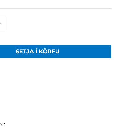
+
SETJA Í KÖRFU
272