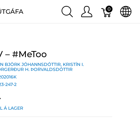
0
ÚTGÁFA
 V – #MeToo
ÍN BJÖRK JÓHANNSDÓTTIR
,
KRISTÍN I.
RGERÐUR H. ÞORVALDSDÓTTIR
202016K
23-247-2
.
IL Á LAGER