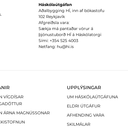
Háskólaútgáfan
Aðalbygging HÍ, inn af bókastofu
.
102 Reykjavík
Afgreiðsla vara:
Sækja má pantaðar vörur á
þjónustuborð HÍ á Háskólatorgi
Sími: +354 525 4003
Netfang: hu@hi.is
ANIR
UPPLÝSINGAR
N VÍGDÍSAR
UM HÁSKÓLAÚTGÁFUNA
GADÓTTUR
ELDRI ÚTGÁFUR
N ÁRNA MAGNÚSSONAR
AFHENDING VARA
EKISTOFNUN
SKILMÁLAR