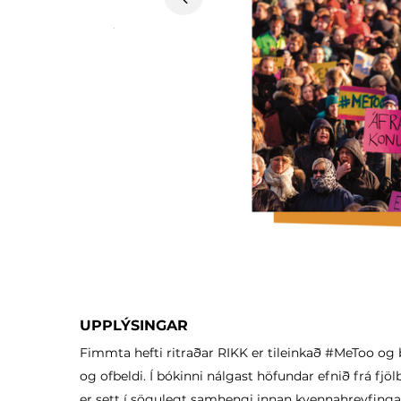
Previous
UPPLÝSINGAR
Fimmta hefti ritraðar RIKK er tileinkað #MeToo og b
og ofbeldi. Í bókinni nálgast höfundar efnið frá fj
er sett í sögulegt samhengi innan kvennahreyfinga