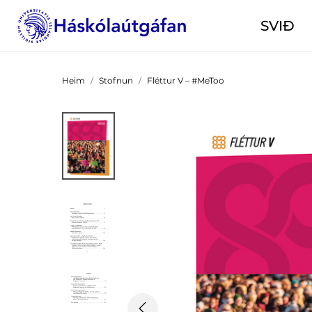
SVIÐ
Heim
Stofnun
Fléttur V – #MeToo