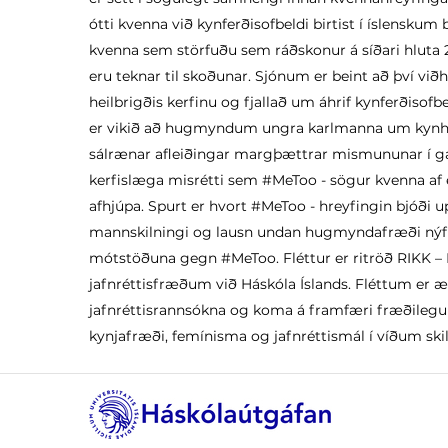
ótti kvenna við kynferðisofbeldi birtist í íslensku
kvenna sem störfuðu sem ráðskonur á síðari hluta
eru teknar til skoðunar. Sjónum er beint að því vi
heilbrigðis­ kerfinu og fjallað um áhrif kynferðisofbe
er vikið að hugmyndum ungra karlmanna um kynheil
sálrænar afleiðingar margþættrar mismununar í g
kerfislæga misrétti sem #MeToo­ - sögur kvenna af 
afhjúpa. Spurt er hvort #MeToo - ­hreyfingin bjóði 
mannskilningi og lausn undan hugmyndafræði nýfrja
mótstöðuna gegn #MeToo. Fléttur er ritröð RIKK –
jafnréttisfræðum við Háskóla Íslands. Fléttum er 
jafnréttisrannsókna og koma á framfæri fræðil
kynjafræði, femínisma og jafnréttismál í víðum ski