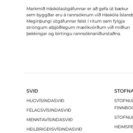
Markmið Háskólaútgáfunnar er að gefa út bækur
sem byggðar eru á rannsóknum við Háskóla Íslands
Meginþungi útgáfunnar felst í ritum sem fylgja
ströngum alþjóðlegum mælikvörðum við miðlun
þekkingar og birtingu rannsóknaniðurstaðna.
SVIÐ
STOFN
HUGVÍSINDASVIÐ
STOFNU
FINNBO
FÉLAGSVÍSINDASVIÐ
STOFNU
MENNTAVÍSINDASVIÐ
HEIMSP
HEILBRIGÐISVÍSINDASVIÐ