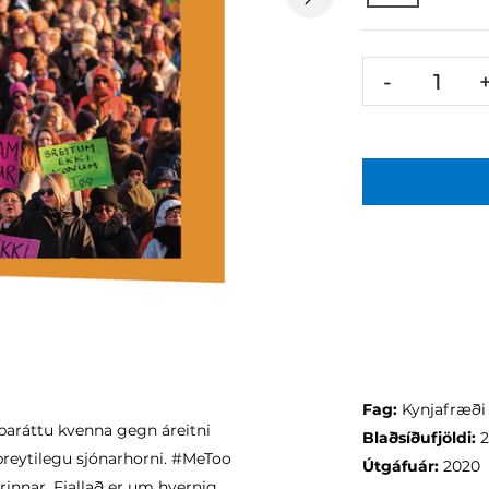
Next
-
Fag:
Kynjafræði
aráttu kvenna gegn áreitni
Blaðsíðufjöldi:
ölbreytilegu sjónarhorni. #MeToo
Útgáfuár:
2020
rinnar. Fjallað er um hvernig