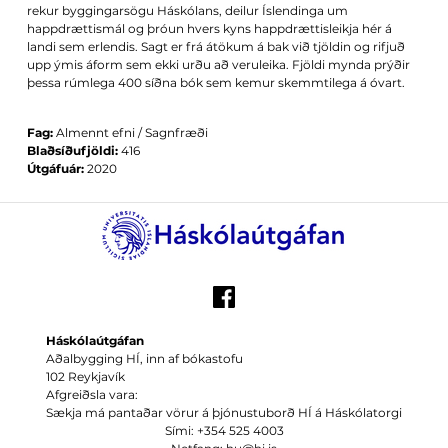
rekur byggingarsögu Háskólans, deilur Íslendinga um
happdrættismál og þróun hvers kyns happdrættisleikja hér á
landi sem erlendis. Sagt er frá átökum á bak við tjöldin og rifjuð
upp ýmis áform sem ekki urðu að veruleika. Fjöldi mynda prýðir
þessa rúmlega 400 síðna bók sem kemur skemmtilega á óvart.
Fag:
Almennt efni / Sagnfræði
Blaðsíðufjöldi:
416
Útgáfuár:
2020
Háskólaútgáfan
Aðalbygging HÍ, inn af bókastofu
102 Reykjavík
Afgreiðsla vara:
Sækja má pantaðar vörur á þjónustuborð HÍ á Háskólatorgi
Sími: +354 525 4003