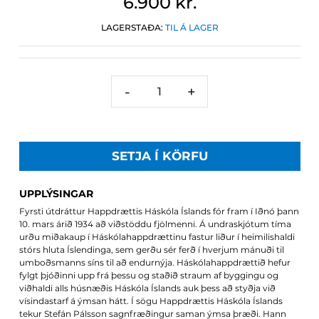
6.900 kr.
LAGERSTAÐA:
TIL Á LAGER
-
+
SETJA Í KÖRFU
UPPLÝSINGAR
Fyrsti útdráttur Happdrættis Háskóla Íslands fór fram í Iðnó þann
10. mars árið 1934 að viðstöddu fjölmenni. Á undraskjótum tíma
urðu miðakaup í Háskólahappdrættinu fastur liður í heimilishaldi
stórs hluta Íslendinga, sem gerðu sér ferð í hverjum mánuði til
umboðsmanns síns til að endurnýja. Háskólahappdrættið hefur
fylgt þjóðinni upp frá þessu og staðið straum af byggingu og
viðhaldi alls húsnæðis Háskóla Íslands auk þess að styðja við
vísindastarf á ýmsan hátt. Í sögu Happdrættis Háskóla Íslands
tekur Stefán Pálsson sagnfræðingur saman ýmsa þræði. Hann