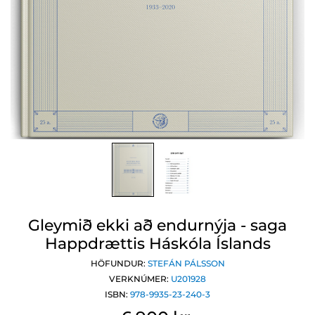
Gleymið ekki að endurnýja - saga
Happdrættis Háskóla Íslands
HÖFUNDUR:
STEFÁN PÁLSSON
VERKNÚMER:
U201928
ISBN:
978-9935-23-240-3