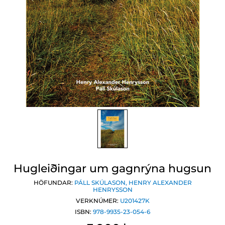
Hugleiðingar um gagnrýna hugsun
HÖFUNDAR:
PÁLL SKÚLASON
,
HENRY ALEXANDER
HENRYSSON
VERKNÚMER:
U201427K
ISBN:
978-9935-23-054-6