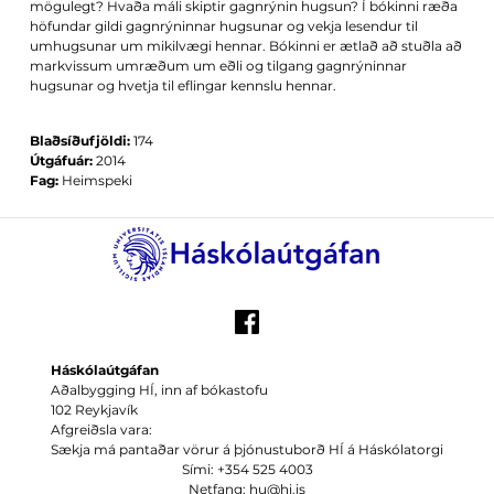
mögulegt? Hvaða máli skiptir gagnrýnin hugsun? Í bókinni ræða
höfundar gildi gagnrýninnar hugsunar og vekja lesendur til
umhugsunar um mikilvægi hennar. Bókinni er ætlað að stuðla að
markvissum umræðum um eðli og tilgang gagnrýninnar
hugsunar og hvetja til eflingar kennslu hennar.
Blaðsíðufjöldi:
174
Útgáfuár:
2014
Fag:
Heimspeki
Háskólaútgáfan
Aðalbygging HÍ, inn af bókastofu
102 Reykjavík
Afgreiðsla vara:
Sækja má pantaðar vörur á þjónustuborð HÍ á Háskólatorgi
Sími: +354 525 4003
Netfang: hu@hi.is