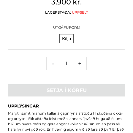
3.900 kr.
LAGERSTAÐA:
UPPSELT
ÚTGÁFUFORM
Kilja
-
+
SETJA Í KÖRFU
UPPLÝSINGAR
Margt í samtímanum kallar á gagnrýna afstöðu til skoðana okkar
og breytni. Slík afstaða felst meðal annars í því að huga að öllum
hliðum hvers máls og gera engar skoðanir að sínum án þess að
hafa fyrir því góð rök. En hvernig eigum við að fara að því? Er það