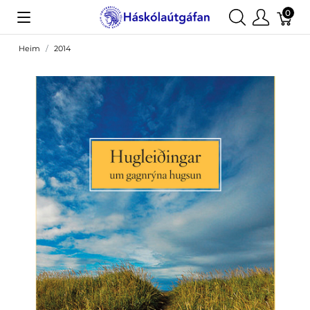
0
Heim
2014