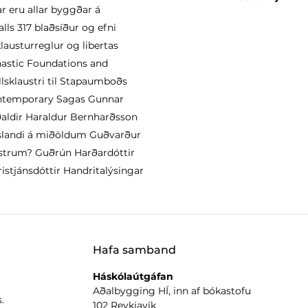
r eru allar byggðar á
lls 317 blaðsíður og efni
lausturreglur og libertas
nastic Foundations and
lsklaustri til Stapaumboðs
ontemporary Sagas Gunnar
ðaldir Haraldur Bernharðsson
 Íslandi á miðöldum Guðvarður
ustrum? Guðrún Harðardóttir
istjánsdóttir Handritalýsingar
Hafa samband
Háskólaútgáfan
Aðalbygging HÍ, inn af bókastofu
.
102 Reykjavík