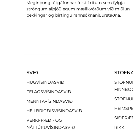
Meginþungi útgáfunnar felst í ritum sem fylgja
ströngum alþjóðlegum mælikvörðum við miðlun
þekkingar og birtingu rannsóknaniðurstaðna.
SVIÐ
STOFN
HUGVÍSINDASVIÐ
STOFNU
FINNBO
FÉLAGSVÍSINDASVIÐ
STOFNU
MENNTAVÍSINDASVIÐ
HEIMSP
HEILBRIGÐISVÍSINDASVIÐ
SIÐFRÆ
VERKFRÆÐI- OG
NÁTTÚRUVÍSINDASVIÐ
RIKK