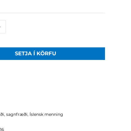
+
SETJA Í KÖRFU
ði, sagnfræði, Íslensk menning
16