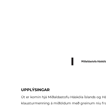
UPPLÝSINGAR
Út er komin hjá Miðaldastofu Háskóla Íslands og Há
klausturmenning á miðöldum með greinum níu fr