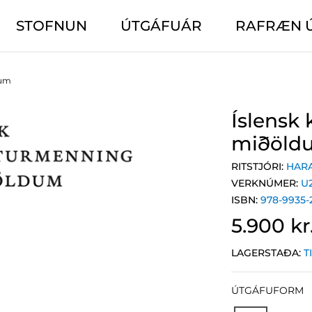
STOFNUN
ÚTGÁFUÁR
RAFRÆN 
dum
Íslensk
miðöld
RITSTJÓRI:
HAR
VERKNÚMER:
U
ISBN:
978-9935-
5.900 kr
LAGERSTAÐA:
T
ÚTGÁFUFORM