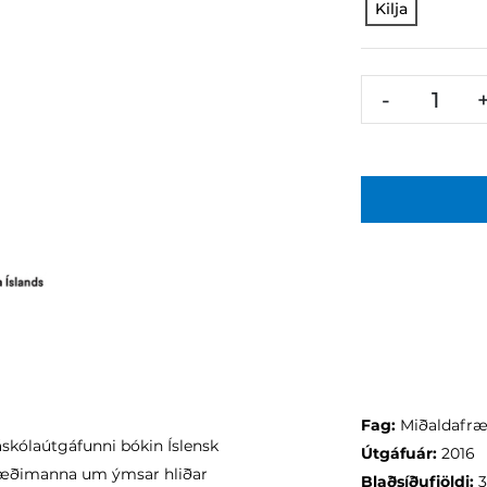
Kilja
-
Fag:
Miðaldafræ
skólaútgáfunni bókin Íslensk
Útgáfuár:
2016
æðimanna um ýmsar hliðar
Blaðsíðufjöldi:
3