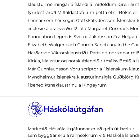
klausturmenningar á Íslandi á miðöldum. Greinarna
fyrirlestraröð Miðaldastofu um þetta efni. Bókin er a
hennar sem hér segir: Gottskálk Jensson Íslenskar k
ecclesie á ofanverðri 12. öld Margaret Cormack Mo
Foundation Legends Sverrir Jakobsson Frá Helgafel
Elizabeth Walgenbach Church Sanctuary in the C
Harðarson Viktorsklaustrið í París og norrænar mi
Kirkja, klaustur og norskublandið ritmálsviðmið á
Már Gunnlaugsson Voru scriptoria í íslenskum kla
Myndheimur íslenskra klausturinnsigla Guðbjörg Kr
í benediktínaklaustrinu á Þingeyrum
Markmið Háskólaútgáfunnar er að gefa út bækur
sem byggðar eru á rannsóknum við Háskóla Íslands