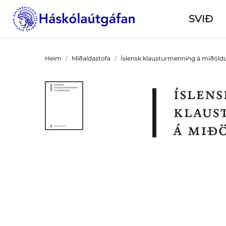
SVIÐ
Heim
Miðaldastofa
Íslensk klausturmenning á miðöl