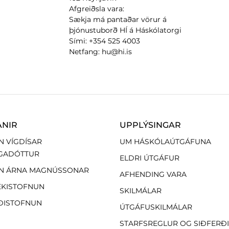
Afgreiðsla vara:
Sækja má pantaðar vörur á
þjónustuborð HÍ á Háskólatorgi
Sími: +354 525 4003
Netfang: hu@hi.is
ANIR
UPPLÝSINGAR
N VÍGDÍSAR
UM HÁSKÓLAÚTGÁFUNA
GADÓTTUR
ELDRI ÚTGÁFUR
N ÁRNA MAGNÚSSONAR
AFHENDING VARA
EKISTOFNUN
SKILMÁLAR
ÐISTOFNUN
ÚTGÁFUSKILMÁLAR
STARFSREGLUR OG SIÐFERÐ