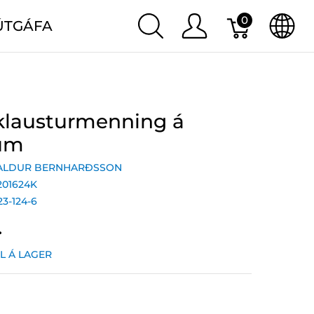
0
ÚTGÁFA
 klausturmenning á
um
ALDUR BERNHARÐSSON
201624K
23-124-6
.
IL Á LAGER