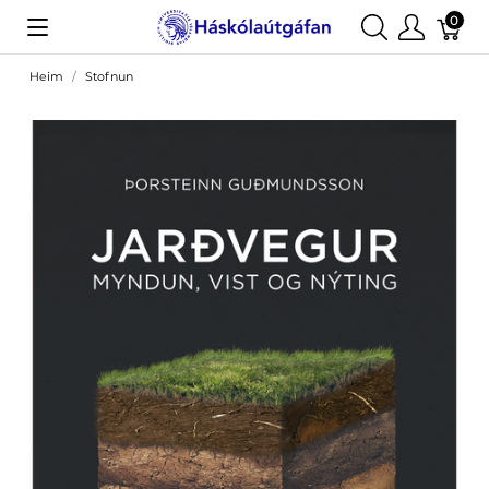
0
Heim
Stofnun