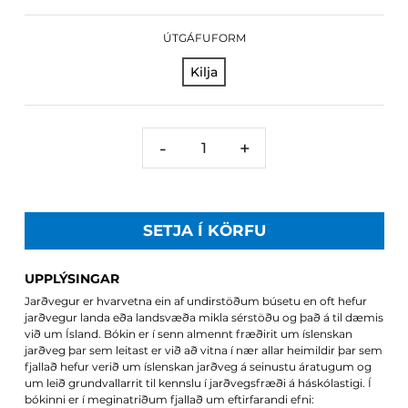
ÚTGÁFUFORM
Kilja
-
+
SETJA Í KÖRFU
UPPLÝSINGAR
Jarðvegur er hvarvetna ein af undirstöðum búsetu en oft hefur
jarðvegur landa eða landsvæða mikla sérstöðu og það á til dæmis
við um Ísland. Bókin er í senn almennt fræðirit um íslenskan
jarðveg þar sem leitast er við að vitna í nær allar heimildir þar sem
fjallað hefur verið um íslenskan jarðveg á seinustu áratugum og
um leið grundvallarrit til kennslu í jarðvegsfræði á háskólastigi. Í
bókinni er í meginatriðum fjallað um eftirfarandi efni: