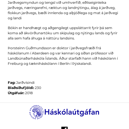
Jarðvegsmyndun og tengsl við umhverfið, eðliseiginleika
jarðvegs, næringarefni, ræktun og landnýtingu, álag á jarðveg,
flokkun jarðvegs, bæði innlenda og alþjóðlega og mat á jarðvegi
og landi
Bókin er handhægt og aðgengilegt uppsláttarrit fyrir þá sem
koma að ákvörðunartöku um skipulag og nýtingu lands og fyrir
alla sem hafa áhuga á náttúru landsins.
Þorsteinn Guðmundsson er doktor í jarðvegsfræði frá
háskólanum í Aberdeen og var kennari og síðan prófessor við
Landbúnaðarháskóla Íslands. Áður starfaði hann við háskólann í
Freiburg og tækniháskólann í Berlín í Þýskalandi.
Fag:
Jarðvísindi
Blaðsíðufjöldi:
230
Útgáfuár:
2018