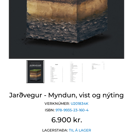
Jarðvegur - Myndun, vist og nýting
VERKNÚMER:
U201834K
ISBN:
978-9935-23-160-4
6.900 kr.
LAGERSTAÐA:
TIL Á LAGER