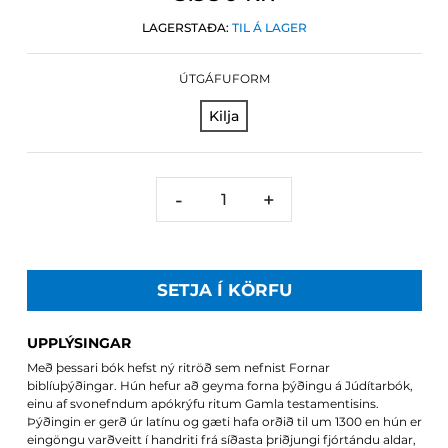
LAGERSTAÐA:
TIL Á LAGER
ÚTGÁFUFORM
Kilja
-
+
SETJA Í KÖRFU
UPPLÝSINGAR
Með þessari bók hefst ný ritröð sem nefnist Fornar
biblíuþýðingar. Hún hefur að geyma forna þýðingu á Júdítarbók,
einu af svonefndum apókrýfu ritum Gamla testamentisins.
Þýðingin er gerð úr latínu og gæti hafa orðið til um 1300 en hún er
eingöngu varðveitt í handriti frá síðasta þriðjungi fjórtándu aldar,