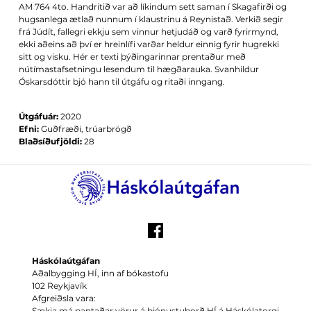
AM 764 4to. Handritið var að líkindum sett saman í Skagafirði og
hugsanlega ætlað nunnum í klaustrinu á Reynistað. Verkið segir
frá Júdít, fallegri ekkju sem vinnur hetjudáð og varð fyrirmynd,
ekki aðeins að því er hreinlífi varðar heldur einnig fyrir hugrekki
sitt og visku. Hér er texti þýðingarinnar prentaður með
nútímastafsetningu lesendum til hægðarauka. Svanhildur
Óskarsdóttir bjó hann til útgáfu og ritaði inngang.
Útgáfuár:
2020
Efni:
Guðfræði, trúarbrögð
Blaðsíðufjöldi:
28
Háskólaútgáfan
Aðalbygging HÍ, inn af bókastofu
102 Reykjavík
Afgreiðsla vara:
Sækja má pantaðar vörur á þjónustuborð HÍ á Háskólatorgi