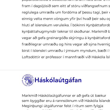
fram í dagsljósið sem eitt af stóru viðfangsefnum 
reglulega umræða um fordóma af þessu tagi, þeir 
einnig velta menn vöngum yfir því hvað þeir séu o
hluti af íslenskum veruleika. Í bókinni Kynþáttaford
kynþáttahugmyndir teknar til skoðunar. Markmið b
vegar að gefa greinargóða skýringu á kynþáttaford
fræðilegrar umræðu og hins vegar að sýna hverni
birst í íslenskri umræðu í ýmsum myndum, bæði í f
Loftsdóttir er prófessor í mannfræði við Háskóla Ís
Markmið Háskólaútgáfunnar er að gefa út bækur
sem byggðar eru á rannsóknum við Háskóla Íslands
Meginþungi útgáfunnar felst í ritum sem fylgja