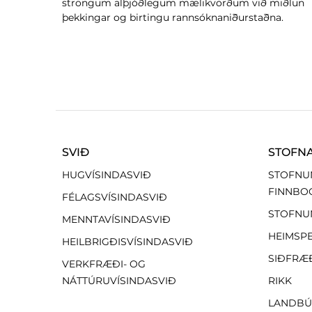
ströngum alþjóðlegum mælikvörðum við miðlun
þekkingar og birtingu rannsóknaniðurstaðna.
SVIÐ
STOFN
HUGVÍSINDASVIÐ
STOFNU
FINNBO
FÉLAGSVÍSINDASVIÐ
STOFNU
MENNTAVÍSINDASVIÐ
HEIMSP
HEILBRIGÐISVÍSINDASVIÐ
SIÐFRÆ
VERKFRÆÐI- OG
NÁTTÚRUVÍSINDASVIÐ
RIKK
LANDBÚ