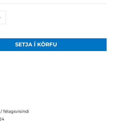
+
SETJA Í KÖRFU
 félagsvísindi
24