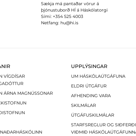
Sækja má pantaðar vörur á
þjónustuborð HÍ á Háskólatorgi
Sími: +354 525 4003
Netfang: hu@hi.is
ANIR
UPPLÝSINGAR
N VÍGDÍSAR
UM HÁSKÓLAÚTGÁFUNA
GADÓTTUR
ELDRI ÚTGÁFUR
N ÁRNA MAGNÚSSONAR
AFHENDING VARA
EKISTOFNUN
SKILMÁLAR
ÐISTOFNUN
ÚTGÁFUSKILMÁLAR
STARFSREGLUR OG SIÐFERÐ
NAÐARHÁSKÓLINN
VIÐMIÐ HÁSKÓLAÚTGÁFUNN