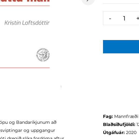
Next
-
Fag:
Mannfræði /
Evrópu og Bandaríkjunum að
Blaðsíðufjöldi:
1
r sviptingar og uppgangur
Útgáfuár:
2020
óti dregið slíka fordóma aftur