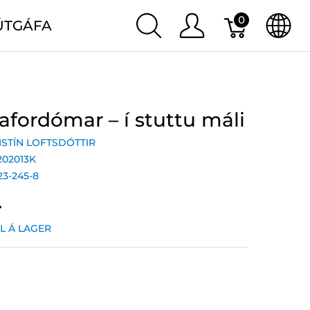
0
ÚTGÁFA
afordómar – í stuttu máli
ISTÍN LOFTSDÓTTIR
202013K
23-245-8
.
IL Á LAGER