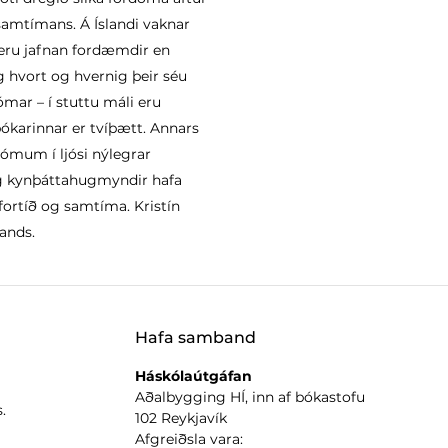
samtímans. Á Íslandi vaknar
eru jafnan fordæmdir en
g hvort og hvernig þeir séu
ómar – í stuttu máli eru
ókarinnar er tvíþætt. Annars
ómum í ljósi nýlegrar
g kynþáttahugmyndir hafa
ortíð og samtíma. Kristín
lands.
Hafa samband
Háskólaútgáfan
Aðalbygging HÍ, inn af bókastofu
.
102 Reykjavík
Afgreiðsla vara: