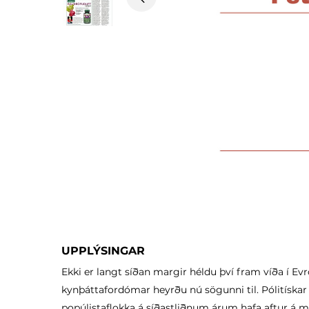
Previous
UPPLÝSINGAR
Ekki er langt síðan margir héldu því fram víða í 
kynþáttafordómar heyrðu nú sögunni til. Pólitíska
popúlistaflokka á síðastliðnum árum hafa aftur á m