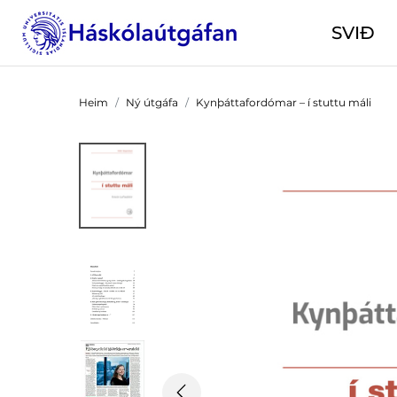
SVIÐ
Heim
Ný útgáfa
Kynþáttafordómar – í stuttu máli