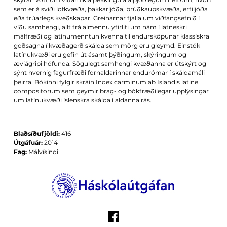
sem er á sviði lofkvæða, þakkarljóða, brúðkaupskvæða, erfiljóða
eða trúarlegs kveðskapar. Greinarnar fjalla um viðfangsefnið í
víðu samhengi, allt frá almennu yfirliti um nám í latneskri
málfræði og latínumenntun kvenna til endursköpunar klassískra
goðsagna í kvæðagerð skálda sem mörg eru gleymd. Einstök
latínukvæði eru gefin út ásamt þýðingum, skýringum og
æviágripi höfunda. Sögulegt samhengi kvæðanna er útskýrt og
sýnt hvernig fagurfræði fornaldarinnar endurómar í skáldamáli
þeirra. Bókinni fylgir skráin Index carminum ab Islandis latine
compositorum sem geymir brag- og bókfræðilegar upplýsingar
um latínukvæði íslenskra skálda í aldanna rás.
Blaðsíðufjöldi:
416
Útgáfuár:
2014
Fag:
Málvísindi