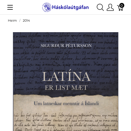
0
Heim
2014