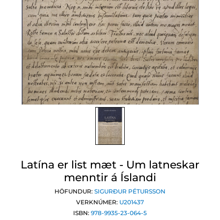
Latína er list mæt - Um latneskar
menntir á Íslandi
HÖFUNDUR:
SIGURÐUR PÉTURSSON
VERKNÚMER:
U201437
ISBN:
978-9935-23-064-5