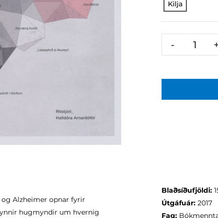
Kilja
-
Blaðsíðufjöldi:
1
 og Alzheimer opnar fyrir
Útgáfuár:
2017
kynnir hugmyndir um hvernig
Fag:
Bókmennta