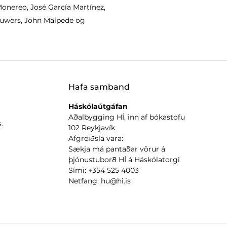
onereo, José García Martínez,
ouwers, John Malpede og
Hafa samband
Háskólaútgáfan
Aðalbygging HÍ, inn af bókastofu
.
102 Reykjavík
Afgreiðsla vara:
Sækja má pantaðar vörur á
þjónustuborð HÍ á Háskólatorgi
Sími: +354 525 4003
Netfang: hu@hi.is