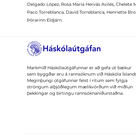
Delgado López, Rosa María Hervás Avilés, Chelete M
Paco Torreblanca, David Torreblanca, Henriette Br
Þórarinn Eldjárn.
Markmið Háskólaútgáfunnar er að gefa út bækur
sem byggðar eru á rannsóknum við Háskóla Íslands
Meginþungi útgáfunnar felst í ritum sem fylgja
ströngum alþjóðlegum mælikvörðum við miðlun
þekkingar og birtingu rannsóknaniðurstaðna.