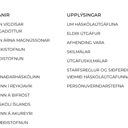
ANIR
UPPLÝSINGAR
N VÍGDÍSAR
UM HÁSKÓLAÚTGÁFUNA
GADÓTTUR
ELDRI ÚTGÁFUR
N ÁRNA MAGNÚSSONAR
AFHENDING VARA
EKISTOFNUN
SKILMÁLAR
ÐISTOFNUN
ÚTGÁFUSKILMÁLAR
STARFSREGLUR OG SIÐFERÐ
NAÐARHÁSKÓLINN
VIÐMIÐ HÁSKÓLAÚTGÁFUNN
NN Í REYKJAVÍK
PERSÓNUVERNDARSTEFNA
NN Á BIFRÖST
SKÓLI ÍSLANDS
NN Á AKUREYRI
ÆÐISTOFNUN