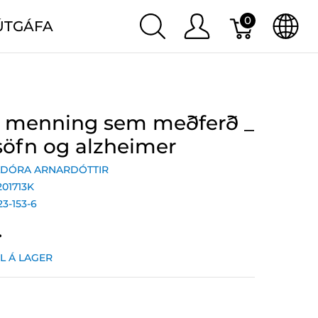
0
ÚTGÁFA
og menning sem meðferð _
 söfn og alzheimer
LDÓRA ARNARDÓTTIR
201713K
23-153-6
.
IL Á LAGER