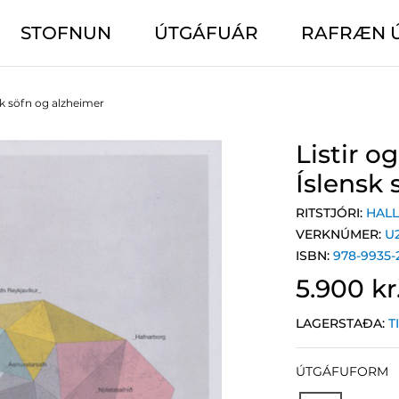
STOFNUN
ÚTGÁFUÁR
RAFRÆN 
k söfn og alzheimer
Listir 
Íslensk
RITSTJÓRI:
HAL
VERKNÚMER:
U
ISBN:
978-9935-
5.900 kr
LAGERSTAÐA:
T
ÚTGÁFUFORM