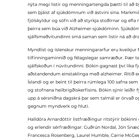
nýta megi listir og menningartengda þætti til að
sem þjáist af sjúkdómnum við ástvini sína. Markmi
fjölskyldur og söfn við að styrkja stoðirnar og efla
þeirra sem búa við Alzheimer-sjúkdóminn. Sjúkdómu
sjálfsmeðvitundinni smá saman sem listir ná að dra
Myndlist og íslenskur menningararfur eru kveikjur 
tilfinningaminnið og félagslegar samræður. Þær ten
sjálfskoðun í núvitundinni. Bókin gagnast því líka
aðstandendum einstaklinga með alzheimer. Ritið er
Íslandi og er beint til þeirra rúmlega 100 safna se
og stofnana heilbrigðiskerfisins. Bókin sýnir leiðir f
upp á sérsniðna dagskrá þar sem talmál er örvað o
gegnum myndverk og hluti.
Halldóra Arnardóttir listfræðingur ritstýrir bókinni
og erlendir sérfræðingar: Guðrún Nordal, Jón Snæ
Francesca Rosenberg, Laurel Humble, Carrie McGee,