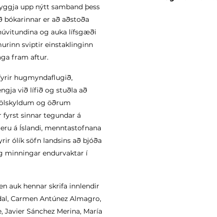
 byggja upp nýtt samband þess
ð bókarinnar er að aðstoða
 núvitundina og auka lífsgæði
rinn sviptir einstaklinginn
ga fram aftur.
fyrir hugmyndaflugið,
gja við lífið og stuðla að
 fjölskyldum og öðrum
 fyrst sinnar tegundar á
m eru á Íslandi, menntastofnana
yrir ólík söfn landsins að bjóða
g minningar endurvaktar í
 en auk hennar skrifa innlendir
dal, Carmen Antúnez Almagro,
 Javier Sánchez Merina, María