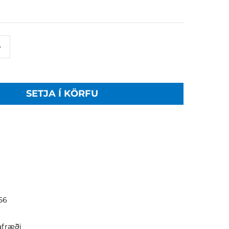
+
SETJA Í KÖRFU
56
fræði