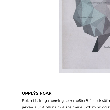
UPPLÝSINGAR
Bókin Listir og menning sem meðferð: íslensk söfn
jákvæða umfjöllun um Alzheimer-sjúkdóminn og 