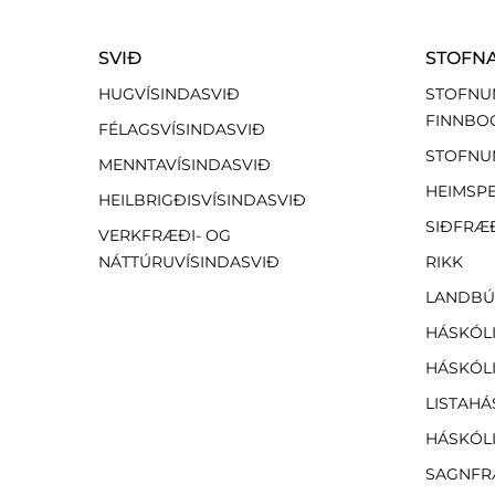
SVIÐ
STOFN
HUGVÍSINDASVIÐ
STOFNU
FINNBO
FÉLAGSVÍSINDASVIÐ
STOFNU
MENNTAVÍSINDASVIÐ
HEIMSP
HEILBRIGÐISVÍSINDASVIÐ
SIÐFRÆ
VERKFRÆÐI- OG
NÁTTÚRUVÍSINDASVIÐ
RIKK
LANDBÚ
HÁSKÓLI
HÁSKÓLI
LISTAHÁ
HÁSKÓLI
SAGNFR