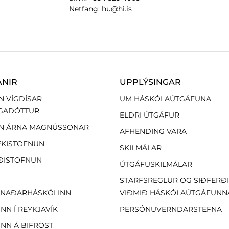
Netfang: hu@hi.is
ANIR
UPPLÝSINGAR
N VÍGDÍSAR
UM HÁSKÓLAÚTGÁFUNA
GADÓTTUR
ELDRI ÚTGÁFUR
N ÁRNA MAGNÚSSONAR
AFHENDING VARA
EKISTOFNUN
SKILMÁLAR
ÐISTOFNUN
ÚTGÁFUSKILMÁLAR
STARFSREGLUR OG SIÐFERÐ
NAÐARHÁSKÓLINN
VIÐMIÐ HÁSKÓLAÚTGÁFUNN
NN Í REYKJAVÍK
PERSÓNUVERNDARSTEFNA
NN Á BIFRÖST