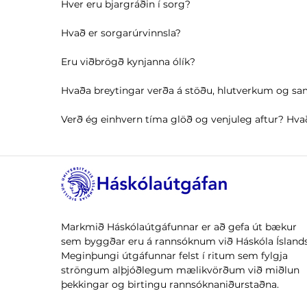
Hver eru bjargráðin í sorg?
Hvað er sorgarúrvinnsla?
Eru viðbrögð kynjanna ólík?
Hvaða breytingar verða á stöðu, hlutverkum og 
Verð ég einhvern tíma glöð og venjuleg aftur? Hvað
Markmið Háskólaútgáfunnar er að gefa út bækur
sem byggðar eru á rannsóknum við Háskóla Íslands
Meginþungi útgáfunnar felst í ritum sem fylgja
ströngum alþjóðlegum mælikvörðum við miðlun
þekkingar og birtingu rannsóknaniðurstaðna.