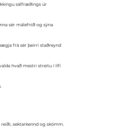
kingu sálfræðings úr
nna sér málefnið og sýna
gja frá sér þeirri staðreynd
da hvað mestri streitu í lífi
.
ð reiði, sektarkennd og skömm.