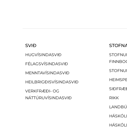
SVIÐ
STOFN
HUGVÍSINDASVIÐ
STOFNU
FINNBO
FÉLAGSVÍSINDASVIÐ
STOFNU
MENNTAVÍSINDASVIÐ
HEIMSP
HEILBRIGÐISVÍSINDASVIÐ
SIÐFRÆ
VERKFRÆÐI- OG
NÁTTÚRUVÍSINDASVIÐ
RIKK
LANDBÚ
HÁSKÓLI
HÁSKÓLI