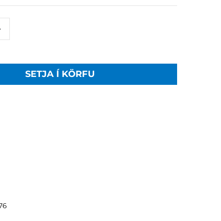
+
SETJA Í KÖRFU
76