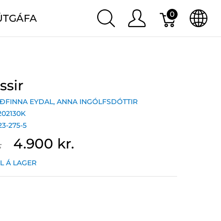
0
ÚTGÁFA
sir
ÐFINNA EYDAL
,
ANNA INGÓLFSDÓTTIR
202130K
23-275-5
.
4.900 kr.
IL Á LAGER