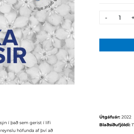
-
Útgáfuár:
2022
 í það sem gerist í lífi
Blaðsíðufjöldi:
1
reynslu höfunda af því að