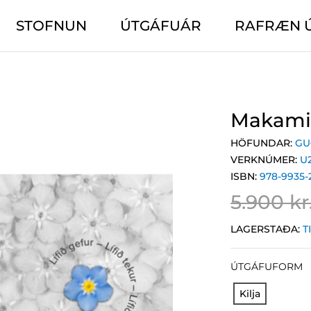
STOFNUN
ÚTGÁFUÁR
RAFRÆN 
Makamis
HÖFUNDAR:
GU
VERKNÚMER:
U
ISBN:
978-9935-
5.900 kr
LAGERSTAÐA:
T
ÚTGÁFUFORM
Kilja