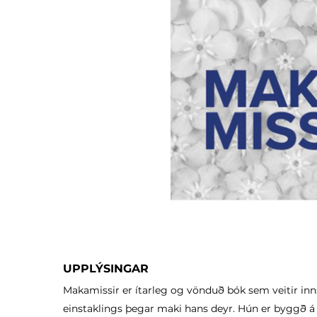
UPPLÝSINGAR
Makamissir er ítarleg og vönduð bók sem veitir innsýn
einstaklings þegar maki hans deyr. Hún er byggð á 