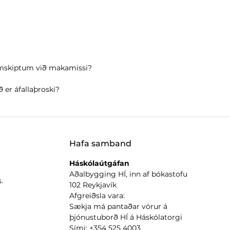
samskiptum við makamissi?
 er áfallaþroski?
Hafa samband
Háskólaútgáfan
Aðalbygging HÍ, inn af bókastofu
.
102 Reykjavík
Afgreiðsla vara:
Sækja má pantaðar vörur á
þjónustuborð HÍ á Háskólatorgi
Sími: +354 525 4003