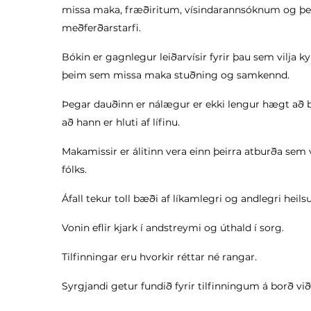
missa maka, fræðiritum, vísindarannsóknum og þek
meðferðarstarfi.
Bókin er gagnlegur leiðarvísir fyrir þau sem vilja ky
þeim sem missa maka stuðning og samkennd.
Þegar dauðinn er nálægur er ekki lengur hægt að bæ
að hann er hluti af lífinu.
Makamissir er álitinn vera einn þeirra atburða sem val
fólks.
Áfall tekur toll bæði af líkamlegri og andlegri heilsu
Vonin eflir kjark í andstreymi og úthald í sorg.
Tilfinningar eru hvorkir réttar né rangar.
Syrgjandi getur fundið fyrir tilfinningum á borð vi