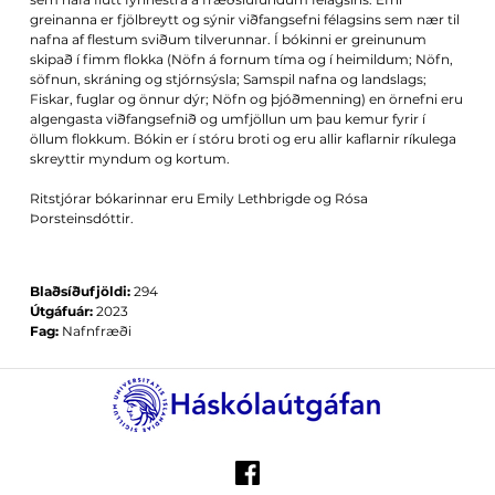
greinanna er fjölbreytt og sýnir viðfangsefni félagsins sem nær til
nafna af flestum sviðum tilverunnar. Í bókinni er greinunum
skipað í fimm flokka (Nöfn á fornum tíma og í heimildum; Nöfn,
söfnun, skráning og stjórnsýsla; Samspil nafna og landslags;
Fiskar, fuglar og önnur dýr; Nöfn og þjóðmenning) en örnefni eru
algengasta viðfangsefnið og umfjöllun um þau kemur fyrir í
öllum flokkum. Bókin er í stóru broti og eru allir kaflarnir ríkulega
skreyttir myndum og kortum.
Ritstjórar bókarinnar eru Emily Lethbrigde og Rósa
Þorsteinsdóttir.
Blaðsíðufjöldi:
294
Útgáfuár:
2023
Fag:
Nafnfræði