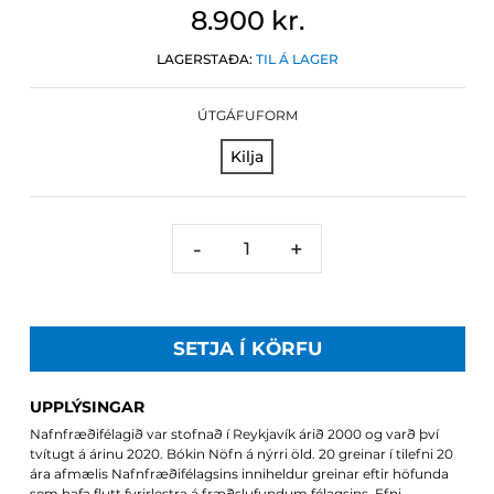
8.900 kr.
LAGERSTAÐA:
TIL Á LAGER
ÚTGÁFUFORM
Kilja
-
+
SETJA Í KÖRFU
UPPLÝSINGAR
Nafnfræðifélagið var stofnað í Reykjavík árið 2000 og varð því
tvítugt á árinu 2020. Bókin Nöfn á nýrri öld. 20 greinar í tilefni 20
ára afmælis Nafnfræðifélagsins inniheldur greinar eftir höfunda
sem hafa flutt fyrirlestra á fræðslufundum félagsins. Efni