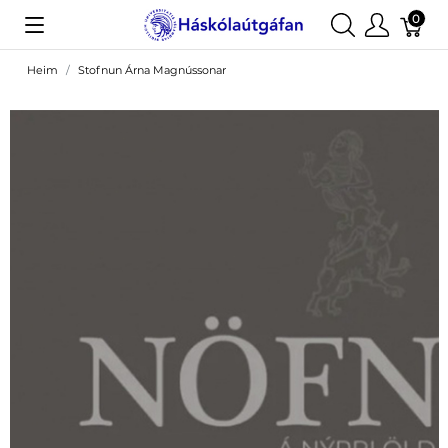
0
Heim
Stofnun Árna Magnússonar