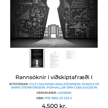
Rannsóknir í viðskiptafræði I
RITSTJÓRAR:
GYLFI DALMANN AÐALSTEINSSON
,
RUNÓLFUR
SMÁRI STEINÞÓRSSON
,
ÞÓRHALLUR ÖRN GUÐLAUGSSON
VERKNÚMER:
U201926K
ISBN:
978-9935-23-233-5
4.500 kr.