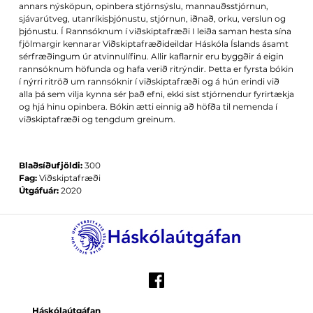
annars nýsköpun, opinbera stjórnsýslu, mannauðsstjórnun,
sjávarútveg, utanríkisþjónustu, stjórnun, iðnað, orku, verslun og
þjónustu. Í Rannsóknum í viðskiptafræði I leiða saman hesta sína
fjölmargir kennarar Viðskiptafræðideildar Háskóla Íslands ásamt
sérfræðingum úr atvinnulífinu. Allir kaflarnir eru byggðir á eigin
rannsóknum höfunda og hafa verið ritrýndir. Þetta er fyrsta bókin
í nýrri ritröð um rannsóknir í viðskiptafræði og á hún erindi við
alla þá sem vilja kynna sér það efni, ekki síst stjórnendur fyrirtækja
og hjá hinu opinbera. Bókin ætti einnig að höfða til nemenda í
viðskiptafræði og tengdum greinum.
Blaðsíðufjöldi:
300
Fag:
Viðskiptafræði
Útgáfuár:
2020
Háskólaútgáfan