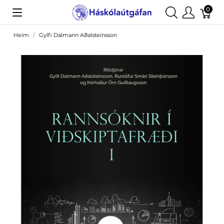
0
Heim
Gylfi Dalmann Aðalsteinsson