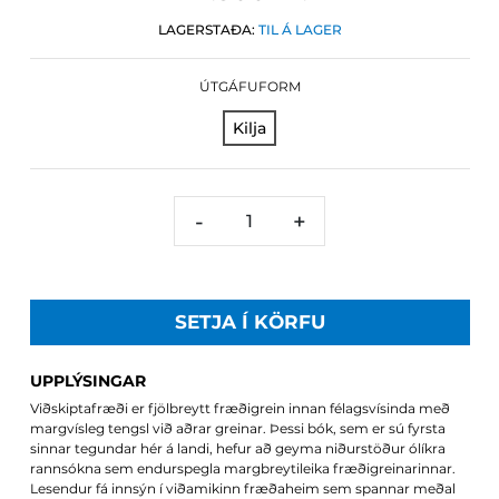
LAGERSTAÐA:
TIL Á LAGER
ÚTGÁFUFORM
Kilja
-
+
SETJA Í KÖRFU
UPPLÝSINGAR
Viðskiptafræði er fjölbreytt fræðigrein innan félagsvísinda með
margvísleg tengsl við aðrar greinar. Þessi bók, sem er sú fyrsta
sinnar tegundar hér á landi, hefur að geyma niðurstöður ólíkra
rannsókna sem endurspegla margbreytileika fræðigreinarinnar.
Lesendur fá innsýn í viðamikinn fræðaheim sem spannar meðal