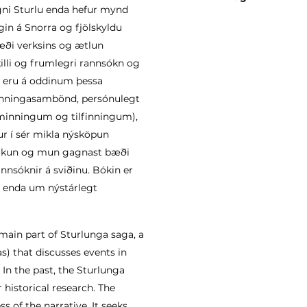
ni Sturlu enda hefur mynd
gin á Snorra og fjölskyldu
ræði verksins og ætlun
illi og frumlegri rannsókn og
 eru á oddinum þessa
inningasambönd, persónulegt
 minningum og tilfinningum),
r í sér mikla nýsköpun
úlkun og mun gagnast bæði
sóknir á sviðinu. Bókin er
g enda um nýstárlegt
 main part of Sturlunga saga, a
) that discusses events in
 In the past, the Sturlunga
 historical research. The
s of the narrative. It seeks