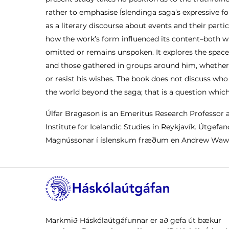
rather to emphasise Íslendinga saga’s expressive 
as a literary discourse about events and their part
how the work’s form influenced its content–both wh
omitted or remains unspoken. It explores the space
and those gathered in groups around him, whether t
or resist his wishes. The book does not discuss who
the world beyond the saga; that is a question which
Úlfar Bragason is an Emeritus Research Professor a
Institute for Icelandic Studies in Reykjavík. Útgefa
Magnússonar í íslenskum fræðum en Andrew Wawn
Markmið Háskólaútgáfunnar er að gefa út bækur