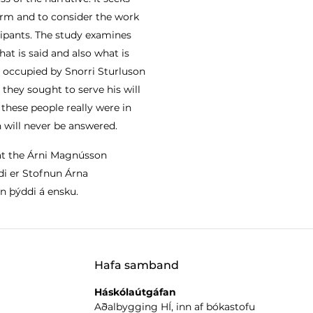
form and to consider the work
icipants. The study examines
at is said and also what is
 occupied by Snorri Sturluson
hey sought to serve his will
 these people really were in
 will never be answered.
t the Árni Magnússon
ndi er Stofnun Árna
 þýddi á ensku.
Hafa samband
Háskólaútgáfan
Aðalbygging HÍ, inn af bókastofu