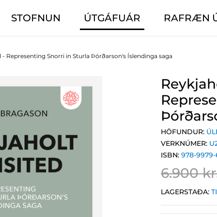
STOFNUN
ÚTGÁFUÁR
RAFRÆN 
 - Representing Snorri in Sturla Þórðarson's Íslendinga saga
Reykjaho
Represen
Þórðars
HÖFUNDUR:
ÚL
VERKNÚMER:
U
ISBN:
978-9979-
6.900 kr
LAGERSTAÐA:
T