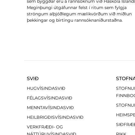
sem byggðar eru á rannsóknum við Háskóla Íslands
Meginþungi útgáfunnar felst í ritum sem fylgja
ströngum alþjóðlegum mælikvörðum við miðlun
þekkingar og birtingu rannsóknaniðurstaðna.
SVIÐ
STOFN
HUGVÍSINDASVIÐ
STOFNU
FINNBO
FÉLAGSVÍSINDASVIÐ
STOFNU
MENNTAVÍSINDASVIÐ
HEIMSP
HEILBRIGÐISVÍSINDASVIÐ
SIÐFRÆ
VERKFRÆÐI- OG
NÁTTÚRUVÍSINDASVIÐ
RIKK