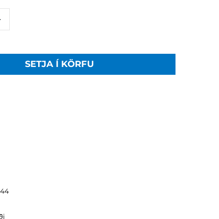
+
SETJA Í KÖRFU
244
ði