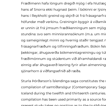
Fræðimenn hafa löngum dregið mjög í efa hlutlæg
hans af Snorra ekki hugnast þeim. Í bókinni er lýsin
hans í Reykholti greind og skýrð út frá frásagnarf
höfundar með verkinu. Greiningin byggir á viðamik
er unnin út frá ýmsum fræðikenningum sem mjög
stundina: svo sem minnisrannsóknum (m.a. um m
og sameiginlegt minni og hvernig staðir tengjast
frásagnarfræðum og tilfinningafræðum. Bókin felu
þekkingar, áhugaverða bókmenntagreiningu og t
fræðimönnum og stúdentum við áframhaldandi rann
einnig afar áhugaverð lesning fyrir allan almennin
sjónarhorn á viðfangsefnið að ræða.
Sturla Þórðarson’s Íslendinga saga constitutes the
compilation of samtíðarsögur (Contemporary Sagas
Iceland during the twelfth and thirteenth centuries.
compilation has been used primarily as a source for
present study takes no position as to the truthfulnes