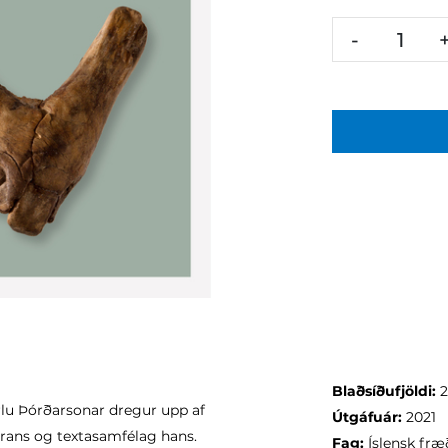
-
Blaðsíðufjöldi:
lu Þórðarsonar dregur upp af
Útgáfuár:
2021
arans og textasamfélag hans.
Fag:
Íslensk fræ