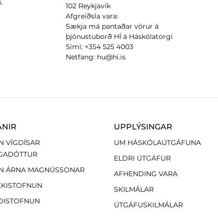
.
102 Reykjavík
Afgreiðsla vara:
Sækja má pantaðar vörur á
þjónustuborð HÍ á Háskólatorgi
Sími: +354 525 4003
Netfang: hu@hi.is
ANIR
UPPLÝSINGAR
N VÍGDÍSAR
UM HÁSKÓLAÚTGÁFUNA
GADÓTTUR
ELDRI ÚTGÁFUR
N ÁRNA MAGNÚSSONAR
AFHENDING VARA
EKISTOFNUN
SKILMÁLAR
ÐISTOFNUN
ÚTGÁFUSKILMÁLAR