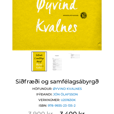
Siðfræði og samfélagsábyrgð
HÖFUNDUR:
ØYVIND KVALNES
ÞÝÐANDI:
JÓN ÓLAFSSON
VERKNÚMER:
U201630K
ISBN:
978-9935-23-135-2
3.900 kr.
3.400 kr.