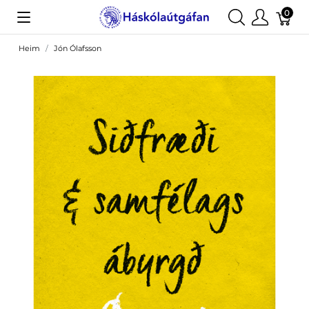
0
Heim
Jón Ólafsson