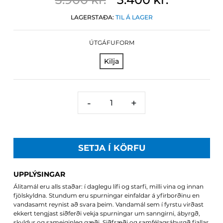
LAGERSTAÐA:
TIL Á LAGER
ÚTGÁFUFORM
Kilja
-
+
SETJA Í KÖRFU
UPPLÝSINGAR
Álitamál eru alls staðar: í daglegu lífi og starfi, milli vina og innan
fjölskyldna. Stundum eru spurningar einfaldar á yfirborðinu en
vandasamt reynist að svara þeim. Vandamál sem í fyrstu virðast
ekkert tengjast siðferði vekja spurningar um sanngirni, ábyrgð,
skyldur og sameiginleg gæði. Siðfræði og samfélagsábyrgð fjallar