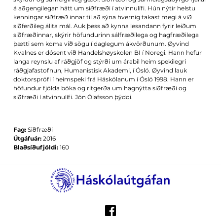
á aðgengilegan hátt um siðfræði í atvinnulífi. Hún nýtir helstu
kenningar siðfræð­ innar til að sýna hvernig takast megi á við
siðferðileg álita­ mál. Auk þess að kynna lesandann fyrir leiðum
siðfræðinnar, skýrir höfundurinn sálfræðilega og hagfræðilega
þætti sem koma við sögu í daglegum ákvörðunum. Øyvind
Kvalnes er dósent við Handelshøyskolen BI í Noregi. Hann hefur
langa reynslu af ráðgjöf og stýrði um árabil heim­ spekilegri
ráðgjafastofnun, Humanistisk Akademi, í Ósló. Øyvind lauk
doktorsprófi í heimspeki frá Háskólanum í Ósló 1998. Hann er
höfundur fjölda bóka og ritgerða um hagnýtta siðfræði og
siðfræði í atvinnulífi. Jón Ólafsson þýddi.
Fag:
Siðfræði
Útgáfuár:
2016
Blaðsíðufjöldi:
160