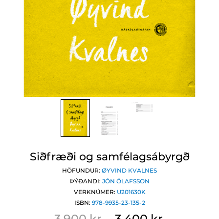
Siðfræði og samfélagsábyrgð
HÖFUNDUR:
ØYVIND KVALNES
ÞÝÐANDI:
JÓN ÓLAFSSON
VERKNÚMER:
U201630K
ISBN:
978-9935-23-135-2
3.900 kr.
3.400 kr.