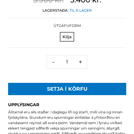
LAGERSTAÐA:
TIL Á LAGER
ÚTGÁFUFORM
Kilja
-
+
SETJA Í KÖRFU
UPPLÝSINGAR
Álitamál eru alls staðar: í daglegu lífi og starfi, milli vina og innan
fjölskyldna. Stundum eru spurningar einfaldar á yfirborðinu en
vandasamt reynist að svara þeim. Vandamál sem í fyrstu virðast
ekkert tengjast siðferði vekja spurningar um sanngirni, ábyrgð,
skyldur og sameiginleg gæði. Siðfræði og samfélagsábyrgð fjallar