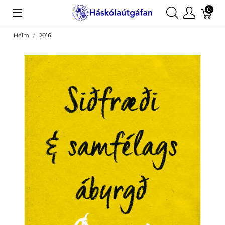
0
Heim
2016