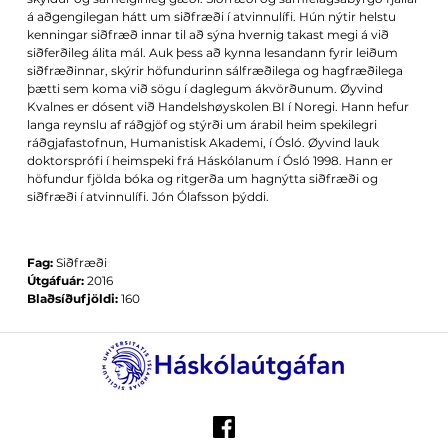
á aðgengilegan hátt um siðfræði í atvinnulífi. Hún nýtir helstu
kenningar siðfræð­ innar til að sýna hvernig takast megi á við
siðferðileg álita­ mál. Auk þess að kynna lesandann fyrir leiðum
siðfræðinnar, skýrir höfundurinn sálfræðilega og hagfræðilega
þætti sem koma við sögu í daglegum ákvörðunum. Øyvind
Kvalnes er dósent við Handelshøyskolen BI í Noregi. Hann hefur
langa reynslu af ráðgjöf og stýrði um árabil heim­ spekilegri
ráðgjafastofnun, Humanistisk Akademi, í Ósló. Øyvind lauk
doktorsprófi í heimspeki frá Háskólanum í Ósló 1998. Hann er
höfundur fjölda bóka og ritgerða um hagnýtta siðfræði og
siðfræði í atvinnulífi. Jón Ólafsson þýddi.
Fag:
Siðfræði
Útgáfuár:
2016
Blaðsíðufjöldi:
160