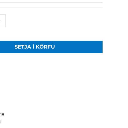
+
SETJA Í KÖRFU
18
i