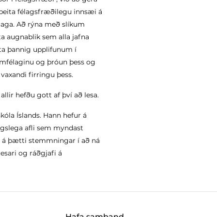
beita félagsfræðilegu innsæi á
laga. Að rýna með slíkum
ta augnablik sem alla jafna
yta þannig upplifunum í
amfélaginu og þróun þess og
vaxandi firringu þess.
lir hefðu gott af því að lesa.
kóla Íslands. Hann hefur á
gslega afli sem myndast
á þætti stemmningar í að ná
lesari og ráðgjafi á
Hafa samband