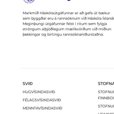
Markmið Háskólaútgáfunnar er að gefa út bækur
sem byggðar eru á rannsóknum við Háskóla Íslands
Meginþungi útgáfunnar felst í ritum sem fylgja
ströngum alþjóðlegum mælikvörðum við miðlun
þekkingar og birtingu rannsóknaniðurstaðna.
SVIÐ
STOFN
HUGVÍSINDASVIÐ
STOFNU
FINNBO
FÉLAGSVÍSINDASVIÐ
STOFNU
MENNTAVÍSINDASVIÐ