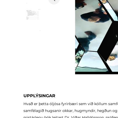
Previous
UPPLÝSINGAR
Hvað er þetta óljósa fyrirbæri sem við köllum sam
samfélagið hugsanir okkar, hugmyndir, hegðun og 
nýstárlegu bók leitast Dr. Viðar Halldórsson, prófess