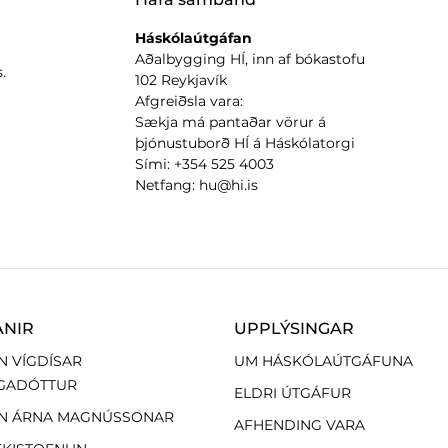
Háskólaútgáfan
Aðalbygging HÍ, inn af bókastofu
.
102 Reykjavík
Afgreiðsla vara:
Sækja má pantaðar vörur á
þjónustuborð HÍ á Háskólatorgi
Sími: +354 525 4003
Netfang: hu@hi.is
ANIR
UPPLÝSINGAR
N VÍGDÍSAR
UM HÁSKÓLAÚTGÁFUNA
GADÓTTUR
ELDRI ÚTGÁFUR
N ÁRNA MAGNÚSSONAR
AFHENDING VARA