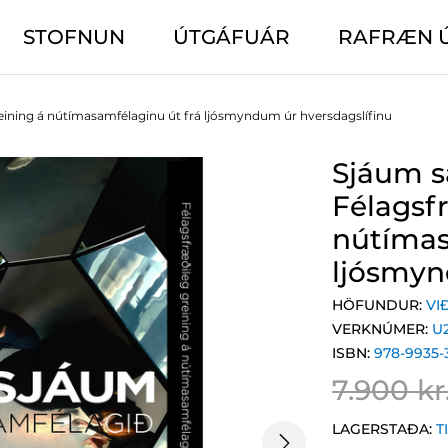
STOFNUN
ÚTGÁFUÁR
RAFRÆN 
eining á nútímasamfélaginu út frá ljósmyndum úr hversdagslífinu
Sjáum s
Félagsf
nútímas
ljósmyn
HÖFUNDUR:
VI
VERKNÚMER:
U
ISBN:
978-9935-
7.900 kr
LAGERSTAÐA:
T