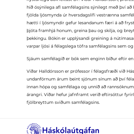
hið ósýnilega afl samfélagsins sýnilegt með því að 
fjölda ljósmynda úr hversdagslífi vestrænna samfé
hætti í ljósmyndir gefur lesandanum færi á að frys
þjóta framhjá honum, greina þau og skilja, og bre
þekkingu. Bókin er upplýsandi greining á nútímas
varpar ljósi á félagslega töfra samfélagsins sem og 
Sjáum samfélagið er bók sem enginn bíður eftir en al
Viðar Halldórsson er prófessor í félagsfræði við Hás
undanförnum árum beint sjónum sínum að því féla
innan hópa og samfélaga og unnið að rannsóknum 
árangri. Viðar hefur jafnframt verið eftirsóttur fyrir
fjölbreyttum sviðum samfélagsins.