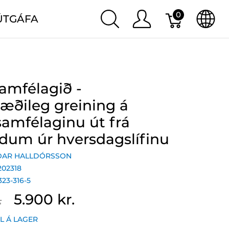
0
ÚTGÁFA
amfélagið -
ræðileg greining á
amfélaginu út frá
dum úr hversdagslífinu
ÐAR HALLDÓRSSON
202318
323-316-5
.
5.900 kr.
IL Á LAGER