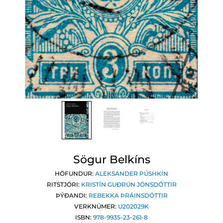
Sögur Belkíns
HÖFUNDUR:
ALEKSANDER PÚSHKÍN
RITSTJÓRI:
KRISTÍN GUÐRÚN JÓNSDÓTTIR
ÞÝÐANDI:
REBEKKA ÞRÁINSDÓTTIR
VERKNÚMER:
U202029K
ISBN:
978-9935-23-261-8