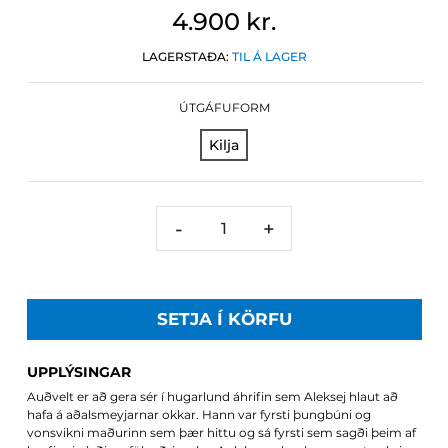
4.900 kr.
LAGERSTAÐA:
TIL Á LAGER
ÚTGÁFUFORM
Kilja
-
+
SETJA Í KÖRFU
UPPLÝSINGAR
Auðvelt er að gera sér í hugarlund áhrifin sem Aleksej hlaut að
hafa á aðalsmeyjarnar okkar. Hann var fyrsti þungbúni og
vonsvikni maðurinn sem þær hittu og sá fyrsti sem sagði þeim af