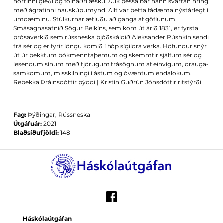
horfinni gleði og fölnaðri æsku. Auk þessa bar hann svartan hring
með ágrafinni hauskúpumynd. Allt var þetta fádæma nýstárlegt í
umdæminu. Stúlkurnar ætluðu að ganga af göflunum.
Smásagnasafnið Sögur Belkíns, sem kom út árið 1831, er fyrsta
prósaverkið sem rússneska þjóðskáldið Aleksander Púshkín sendi
frá sér og er fyrir löngu komið í hóp sígildra verka. Höfundur snýr
út úr þekktum bókmenntaþemum og skemmtir sjálfum sér og
lesendum sínum með fjörugum frásögnum af einvígum, drauga­
samkomum, misskilningi í ástum og óvæntum endalokum.
Rebekka Þráinsdóttir þýddi | Kristín Guðrún Jónsdóttir ritstýrði
Fag:
Þýðingar, Rússneska
Útgáfuár:
2021
Blaðsíðufjöldi:
148
Háskólaútgáfan