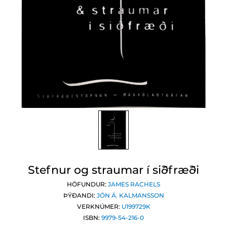
Stefnur og straumar í siðfræði
HÖFUNDUR:
JAMES RACHELS
ÞÝÐANDI:
JÓN Á. KALMANSSON
VERKNÚMER:
U199729K
ISBN:
9979-54-216-0