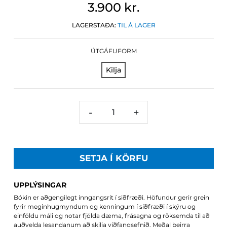
3.900 kr.
LAGERSTAÐA:
TIL Á LAGER
ÚTGÁFUFORM
Kilja
-
+
SETJA Í KÖRFU
UPPLÝSINGAR
Bókin er aðgengilegt inngangsrit í siðfræði. Höfundur gerir grein
fyrir meginhugmyndum og kenningum í siðfræði í skýru og
einföldu máli og notar fjölda dæma, frásagna og röksemda til að
auðvelda lesandanum að skilja viðfangsefnið. Meðal þeirra