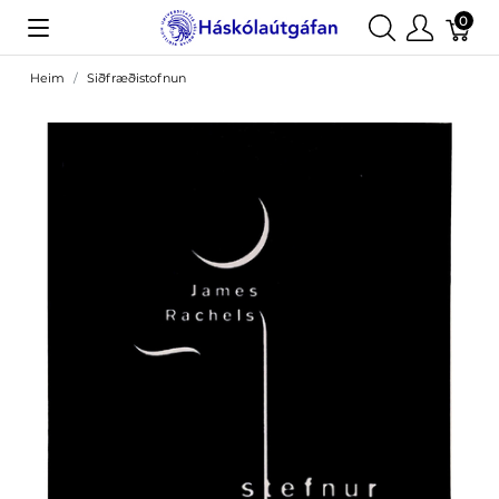
0
Heim
Siðfræðistofnun