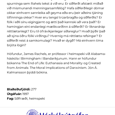
spurninga sem Rahels tekst á við eru: Er siðferði afstætt miðað
við mismunandi menningarsamfélög? Hafa siðferðilegir dómar
okkar einhvern sannleika að geyma eða eru þeir aðeins tjáning
tilfinninga okkar? Hver eru tengsl trúarbragða og siðferðis? Er
fólk í eðli sínu eigingjarnt og ætti það kannski að vera það? Er
hamingjan eini endanlegi mælikvarðinn á siðferði? Er líknardráp
réttlætanlegt? Eru til ófrávíkjanlegar siðareglur? Hvað þýðir það
að sýna öðru fólki virðingu? Hvernig má réttlæta refsingar? Er
siðferði reist á samkomulagi? Hvað er dygð? Má einhvern tíma
brjóta lögin?
Höfundur, James Rachels, er prófessor í heimspeki við Alabama-
háskóla í Birmingham í Bandaríkjunum. Hann er höfundur
bókanna The End of Life: Euthanasia and Morality og Created
from Animals: The Moral Implications of Darwinism. Jón Á.
Kalmansson þýddi bókina.
Blaðsíðufjöldi:
277
Útgáfuár:
1997
Fag:
Siðfræði, heimspeki