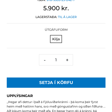
5.900 kr.
LAGERSTAÐA:
TIL Á LAGER
ÚTGÁFUFORM
Kilja
-
+
SETJA Í KÖRFU
UPPLÝSINGAR
,,Þegar afi dettur í það á Fjóluviðarkránni – þá koma þeir fyrst
heim með hattinn hans, svo með göngustafinn og síðan fiðluna ...
Að lokum koma þeir með afa. En þegar hann dó á kránni, þá