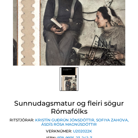
Sunnudagsmatur og fleiri sögur
Rómafólks
RITSTJÓRAR:
KRISTÍN GUÐRÚN JÓNSDÓTTIR
,
SOFIYA ZAHOVA
,
ÁSDÍS RÓSA MAGNÚSDÓTTIR
VERKNÚMER:
U202022K
ISBN:
978-9935-23-242-7