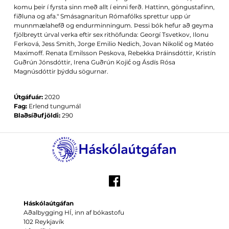
komu þeir í fyrsta sinn með allt í einni ferð. Hattinn, göngustafinn,
fiðluna og afa." Smásagnaritun Rómafólks sprettur upp úr
munnmælahefð og endurminningum. Þessi bók hefur að geyma
fjölbreytt úrval verka eftir sex rithöfunda: Georgí Tsvetkov, Ilonu
Ferková, Jess Smith, Jorge Emilio Nedich, Jovan Nikolić og Matéo
Maximoff. Renata Emilsson Peskova, Rebekka Þráinsdóttir, Kristín
Guðrún Jónsdóttir, Irena Guðrún Kojić og Ásdís Rósa
Magnúsdóttir þýddu sögurnar.
Útgáfuár:
2020
Fag:
Erlend tungumál
Blaðsíðufjöldi:
290
Háskólaútgáfan
Aðalbygging HÍ, inn af bókastofu
102 Reykjavík