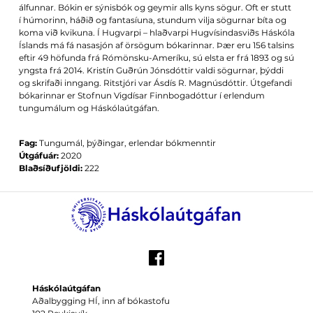
álfunnar. Bókin er sýnisbók og geymir alls kyns sögur. Oft er stutt
í húmorinn, háðið og fantasíuna, stundum vilja sögurnar bíta og
koma við kvikuna. Í Hugvarpi – hlaðvarpi Hugvísindasviðs Háskóla
Íslands má fá nasasjón af örsögum bókarinnar. Þær eru 156 talsins
eftir 49 höfunda frá Rómönsku-Ameríku, sú elsta er frá 1893 og sú
yngsta frá 2014. Kristín Guðrún Jónsdóttir valdi sögurnar, þýddi
og skrifaði inngang. Ritstjóri var Ásdís R. Magnúsdóttir. Útgefandi
bókarinnar er Stofnun Vigdísar Finnbogadóttur í erlendum
tungumálum og Háskólaútgáfan.
Fag:
Tungumál, þýðingar, erlendar bókmenntir
Útgáfuár:
2020
Blaðsíðufjöldi:
222
Háskólaútgáfan
Aðalbygging HÍ, inn af bókastofu