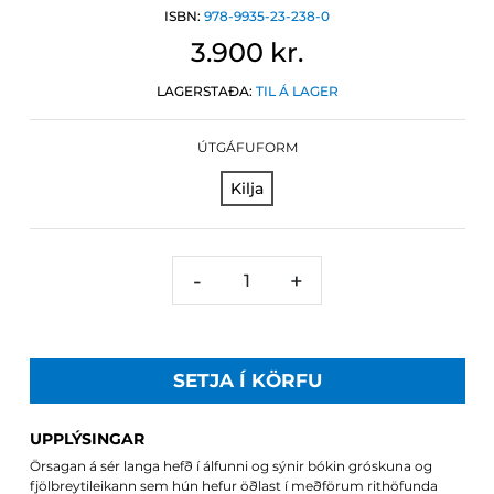
ISBN:
978-9935-23-238-0
3.900 kr.
LAGERSTAÐA:
TIL Á LAGER
ÚTGÁFUFORM
Kilja
-
+
SETJA Í KÖRFU
UPPLÝSINGAR
Örsagan á sér langa hefð í álfunni og sýnir bókin gróskuna og
fjölbreytileikann sem hún hefur öðlast í meðförum rithöfunda