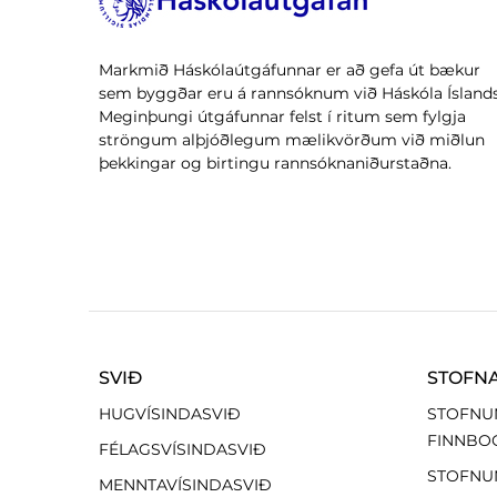
Markmið Háskólaútgáfunnar er að gefa út bækur
sem byggðar eru á rannsóknum við Háskóla Íslands
Meginþungi útgáfunnar felst í ritum sem fylgja
ströngum alþjóðlegum mælikvörðum við miðlun
þekkingar og birtingu rannsóknaniðurstaðna.
SVIÐ
STOFN
HUGVÍSINDASVIÐ
STOFNU
FINNBO
FÉLAGSVÍSINDASVIÐ
STOFNU
MENNTAVÍSINDASVIÐ