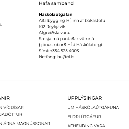
Hafa samband
Háskólaútgáfan
Aðalbygging HÍ, inn af bókastofu
.
102 Reykjavík
Afgreiðsla vara:
Sækja má pantaðar vörur á
þjónustuborð HÍ á Háskólatorgi
Sími: +354 525 4003
Netfang: hu@hi.is
ANIR
UPPLÝSINGAR
N VÍGDÍSAR
UM HÁSKÓLAÚTGÁFUNA
GADÓTTUR
ELDRI ÚTGÁFUR
N ÁRNA MAGNÚSSONAR
AFHENDING VARA