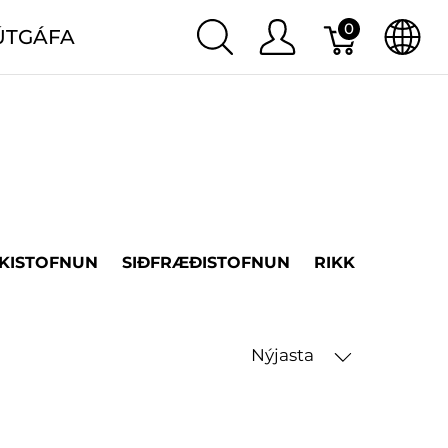
0
ÚTGÁFA
KISTOFNUN
SIÐFRÆÐISTOFNUN
RIKK
LANDB
Nýjasta