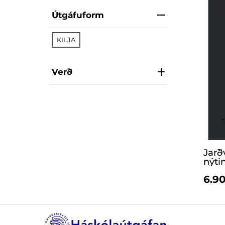
Útgáfuform
KILJA
Verð
Jarð
nýti
6.90