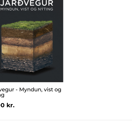
vegur - Myndun, vist og
ng
0 kr.