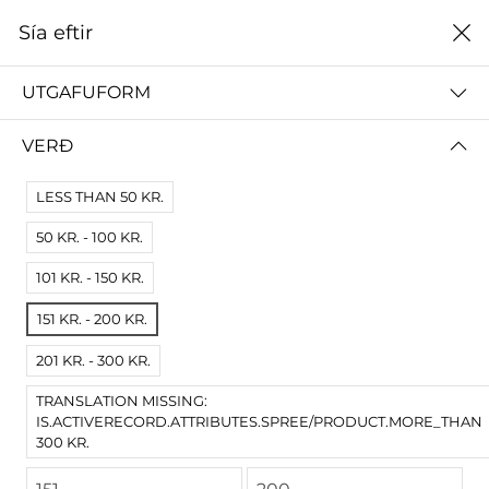
0
Sía eftir
Heim
Stofnun Árna Magnússonar
UTGAFUFORM
STOFNUN ÁRNA MAGNÚSSONAR
VERÐ
ALLT
STOFNUN VIGDÍSAR FINNBOGADÓTTUR
LESS THAN 50 KR.
50 KR. - 100 KR.
Sía eftir
Name A Z
101 KR. - 150 KR.
Engar niðurstöður
151 KR. - 200 KR.
Engar vörur fundust fyrir þessa síðu.
Prófaðu víðari skilyrði.
201 KR. - 300 KR.
TRANSLATION MISSING:
IS.ACTIVERECORD.ATTRIBUTES.SPREE/PRODUCT.MORE_THAN
300 KR.