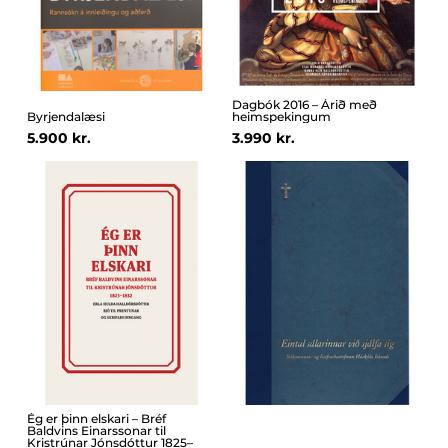
Dagbók 2016 – Árið með
Byrjendalæsi
heimspekingum
5.900 kr.
3.990 kr.
Ég er þinn elskari – Bréf
Baldvins Einarssonar til
Kristrúnar Jónsdóttur 1825–