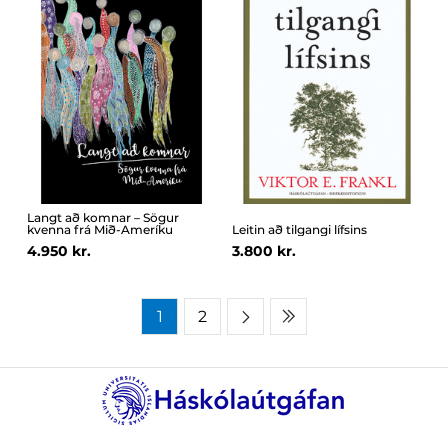
Langt að komnar – Sögur
kvenna frá Mið-Ameríku
Leitin að tilgangi lífsins
4.950 kr.
3.800 kr.
1
2