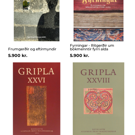
Fyrningar - Ritgerðir um
Frumgerðir og eftirmyndir
bókmenntir fyrri alda
5.900 kr.
5.900 kr.