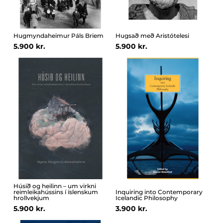
Hugmyndaheimur Páls Briem
Hugsað með Aristótelesi
5.900 kr.
5.900 kr.
Húsið og heilinn – um virkni
reimleikahússins í íslenskum
Inquiring into Contemporary
hrollvekjum
Icelandic Philosophy
5.900 kr.
3.900 kr.