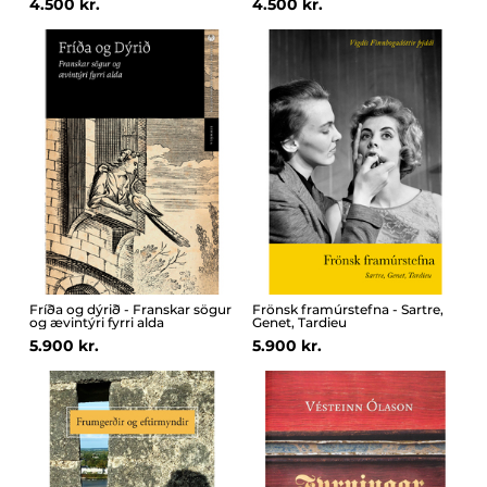
4.500 kr.
4.500 kr.
Fríða og dýrið - Franskar sögur
Frönsk framúrstefna - Sartre,
og ævintýri fyrri alda
Genet, Tardieu
5.900 kr.
5.900 kr.