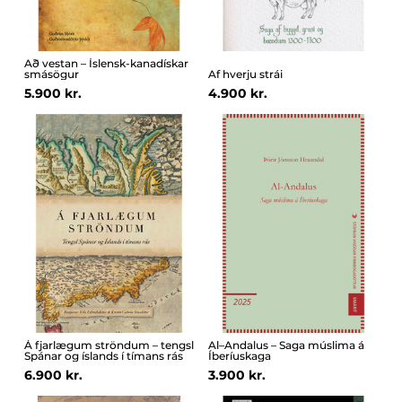
Að vestan – Íslensk-kanadískar
smásögur
Af hverju strái
5.900 kr.
4.900 kr.
Á fjarlægum ströndum – tengsl
Al–Andalus – Saga múslima á
Spánar og íslands í tímans rás
Íberíuskaga
6.900 kr.
3.900 kr.