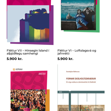
Fléttur VII – Hinsegin Ísland í
Fléttur VI – Loftslagsvá og
alþjóðlegu samhengi
jafnrétti
5.900 kr.
5.900 kr.