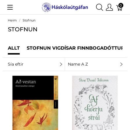
0
Heim
Stofnun
STOFNUN
ALLT
STOFNUN VIGDÍSAR FINNBOGADÓTTUR
Sía eftir
Name A Z