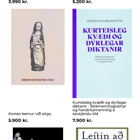
3.990 kr.
5.200 kr.
Kurteisleg kvæði og dýrlegar
diktanir - Bókmenntagreinar
og handritamenning á
Konan kemur við sögu
sautjándu öld
5.900 kr.
7.900 kr.