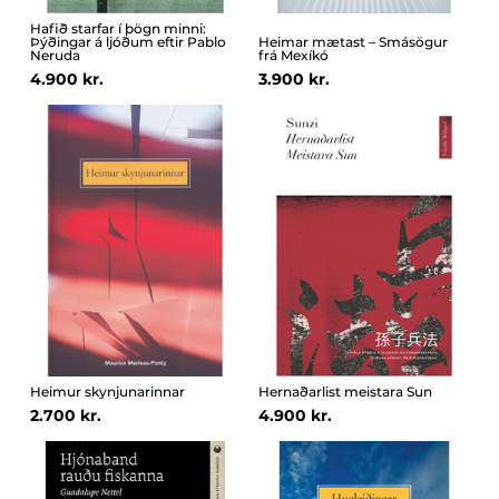
Hafið starfar í þögn minni:
Þýðingar á ljóðum eftir Pablo
Heimar mætast – Smásögur
Neruda
frá Mexíkó
4.900 kr.
3.900 kr.
Heimur skynjunarinnar
Hernaðarlist meistara Sun
2.700 kr.
4.900 kr.