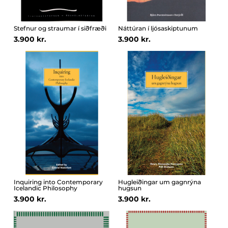
Stefnur og straumar í siðfræði
Náttúran í ljósaskiptunum
3.900 kr.
3.900 kr.
Inquiring into Contemporary
Hugleiðingar um gagnrýna
Icelandic Philosophy
hugsun
3.900 kr.
3.900 kr.