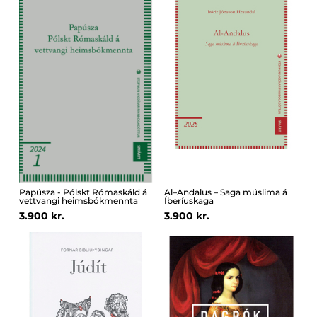
Papúsza - Pólskt Rómaskáld á
Al–Andalus – Saga múslima á
vettvangi heimsbókmennta
Íberíuskaga
3.900 kr.
3.900 kr.