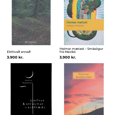
Heimar mætast – Smásögur
Eitthvað annað
frá Mexíkó
3.900 kr.
3.900 kr.