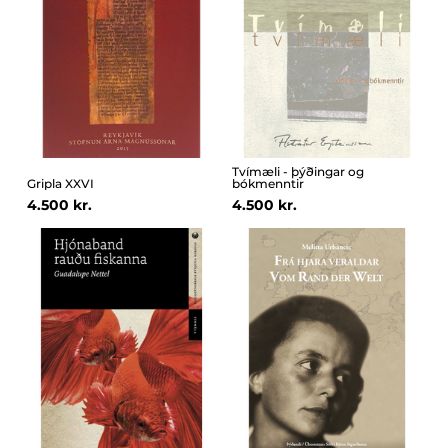
Tvímæli - þýðingar og
Gripla XXVI
bókmenntir
4.500 kr.
4.500 kr.