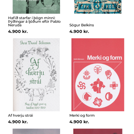
Hafið starfar í þögn minni:
Þýðingar á ljóðum eftir Pablo
Neruda
Sögur Belkíns
4.900 kr.
4.900 kr.
Af hverju strái
Merki og form
4.900 kr.
4.900 kr.