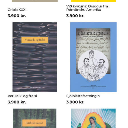
Við kvikuna: Örsögur frá
Gripla XXXI
Rómönsku Ameríku
3.900 kr.
3.900 kr.
Veruleiki og frelsi
Fjölnisstafsetningin
3.900 kr.
3.900 kr.