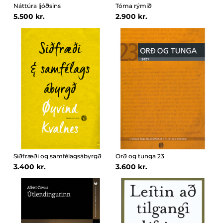
Náttúra ljóðsins
Tóma rýmið
5.500 kr.
2.900 kr.
Siðfræði og samfélagsábyrgð
Orð og tunga 23
3.400 kr.
3.600 kr.