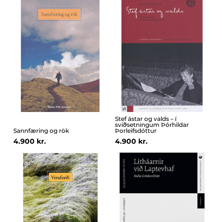
Stef ástar og valds – í
sviðsetningum Þórhildar
Sannfæring og rök
Þorleifsdóttur
4.900 kr.
4.900 kr.