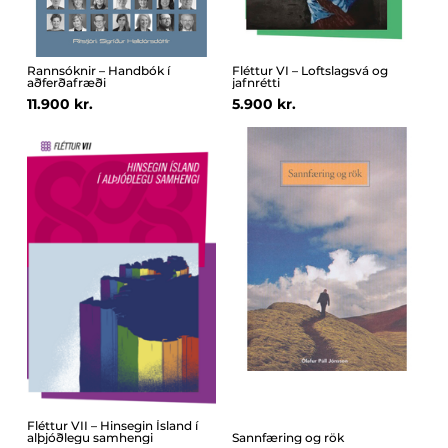
Rannsóknir – Handbók í
Fléttur VI – Loftslagsvá og
aðferðafræði
jafnrétti
11.900 kr.
5.900 kr.
Fléttur VII – Hinsegin Ísland í
alþjóðlegu samhengi
Sannfæring og rök