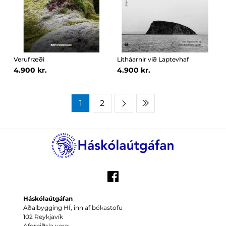
Verufræði
Litháarnir við Laptevhaf
4.900 kr.
4.900 kr.
1
2
Háskólaútgáfan
Aðalbygging HÍ, inn af bókastofu
102 Reykjavík
Afgreiðsla vara: