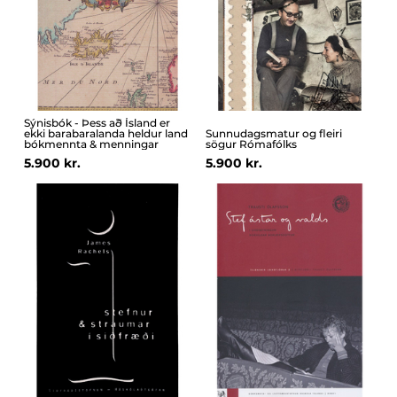
Sýnisbók - Þess að Ísland er
ekki barabaralanda heldur land
Sunnudagsmatur og fleiri
bókmennta & menningar
sögur Rómafólks
5.900 kr.
5.900 kr.