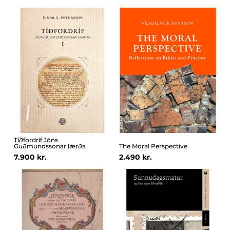
Tíðfordríf Jóns
Guðmundssonar lærða
The Moral Perspective
7.900 kr.
2.490 kr.