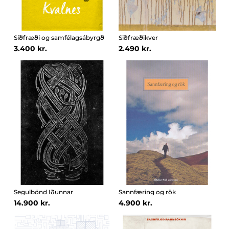
Siðfræði og samfélagsábyrgð
Siðfræðikver
3.400 kr.
2.490 kr.
Segulbönd Iðunnar
Sannfæring og rök
14.900 kr.
4.900 kr.