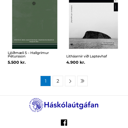
Ljóðmæli 5 – Hallgrímur
Pétursson
Litháarnir við Laptevhaf
5.500 kr.
4.900 kr.
1
2