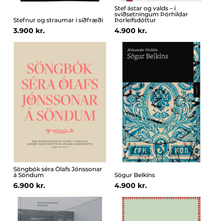
Stef ástar og valds – í
sviðsetningum Þórhildar
Stefnur og straumar í siðfræði
Þorleifsdóttur
3.900 kr.
4.900 kr.
Söngbók séra Ólafs Jónssonar
á Söndum
Sögur Belkíns
6.900 kr.
4.900 kr.