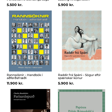
5.500 kr.
5.900 kr.
Rannsóknir – Handbók í
Raddir frá Spáni – Sögur eftir
aðferðafræði
spænskar konur
11.900 kr.
5.900 kr.