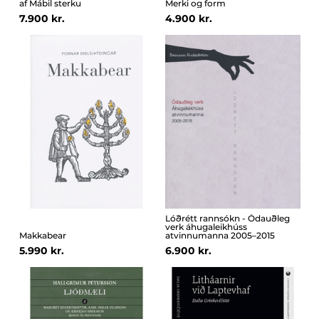
af Mábil sterku
Merki og form
7.900 kr.
4.900 kr.
Lóðrétt rannsókn - Ódauðleg
verk áhugaleikhúss
Makkabear
atvinnumanna 2005–2015
5.990 kr.
6.900 kr.