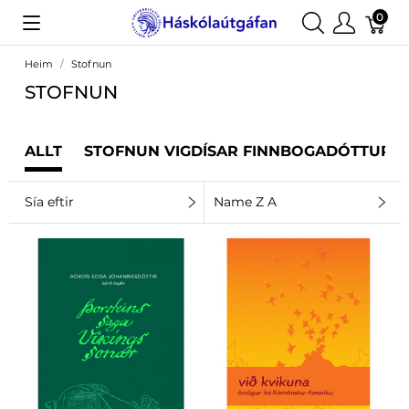
0
Heim
Stofnun
STOFNUN
ALLT
STOFNUN VIGDÍSAR FINNBOGADÓTTUR
Sía eftir
Name Z A