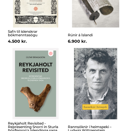
Safn til íslenskrar
bókmenntasögu
Rúnir á Íslandi
4.500 kr.
6.900 kr.
Reykjaholt Revisited -
Representing Snorri in Sturla
Rannsóknir í heimspeki –
Þórðarson's Íslendinga saga
Ludwig Wittgenstein