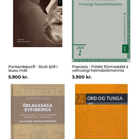
Parísardepurð - Stutt ljóð í
Papúsza - Pólskt Rómaskáld á
lausu máli
vettvangi heimsbókmennta
5.900 kr.
3.900 kr.