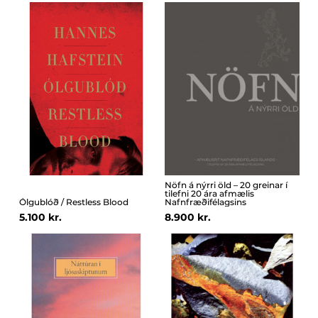
Nöfn á nýrri öld – 20 greinar í
tilefni 20 ára afmælis
Ólgublóð / Restless Blood
Nafnfræðifélagsins
5.100 kr.
8.900 kr.