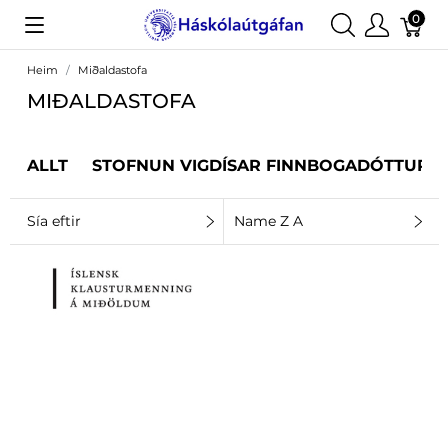
0
Heim
Miðaldastofa
MIÐALDASTOFA
ALLT
STOFNUN VIGDÍSAR FINNBOGADÓTTUR
Sía eftir
Name Z A