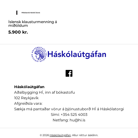
Íslensk klausturmenning á
miðöldum
5.900 kr.
Háskólaútgáfan
Aðalbygging HÍ, inn af bókastofu
102 Reykjavík
Afgreiðsla vara:
Sækja má pantaðar vörur á þjónustuborð HÍ á Háskólatorgi
Sími: +354 525 4003
Netfang: hu@hi.is
© 2026
Háskólaútgáfan
. Allur réttur áskilinn.