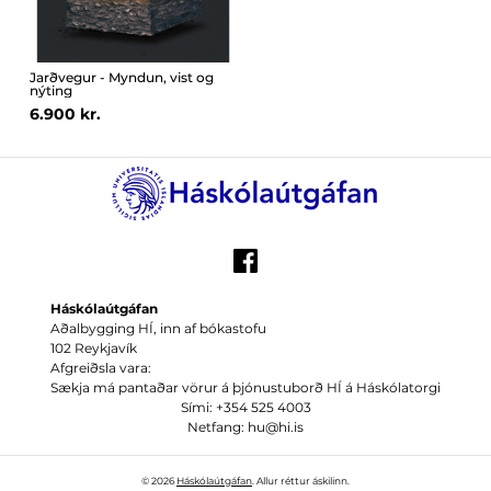
Jarðvegur - Myndun, vist og
nýting
6.900 kr.
Háskólaútgáfan
Aðalbygging HÍ, inn af bókastofu
102 Reykjavík
Afgreiðsla vara:
Sækja má pantaðar vörur á þjónustuborð HÍ á Háskólatorgi
Sími: +354 525 4003
Netfang: hu@hi.is
© 2026
Háskólaútgáfan
. Allur réttur áskilinn.