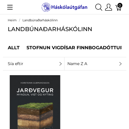
0
Heim
Landbúnaðarháskólinn
LANDBÚNAÐARHÁSKÓLINN
ALLT
STOFNUN VIGDÍSAR FINNBOGADÓTTUR
Sía eftir
Name Z A