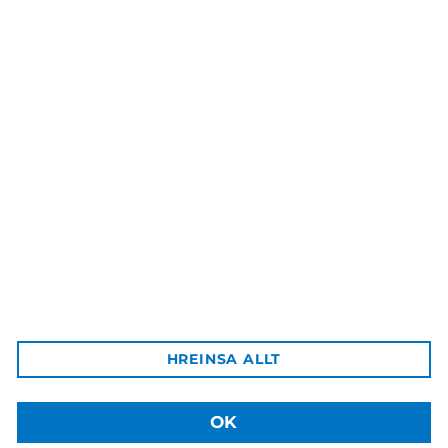
Lífssögur ungs fólks –
Samskipti, áhættuhegðun,
styrkleikar
9.000 kr.
Háskólaútgáfan
Aðalbygging HÍ, inn af bókastofu
102 Reykjavík
Afgreiðsla vara:
HREINSA ALLT
Sækja má pantaðar vörur á þjónustuborð HÍ á Háskólatorgi
Sími: +354 525 4003
Netfang: hu@hi.is
OK