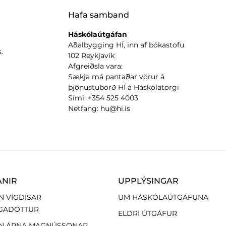
Hafa samband
Háskólaútgáfan
Aðalbygging HÍ, inn af bókastofu
.
102 Reykjavík
Afgreiðsla vara:
Sækja má pantaðar vörur á
þjónustuborð HÍ á Háskólatorgi
Sími: +354 525 4003
Netfang: hu@hi.is
ANIR
UPPLÝSINGAR
N VÍGDÍSAR
UM HÁSKÓLAÚTGÁFUNA
GADÓTTUR
ELDRI ÚTGÁFUR
N ÁRNA MAGNÚSSONAR