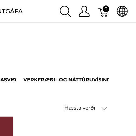
0
ÚTGÁFA
DASVIÐ
VERKFRÆÐI– OG NÁTTÚRUVÍSINDASVIÐ
Hæsta verði