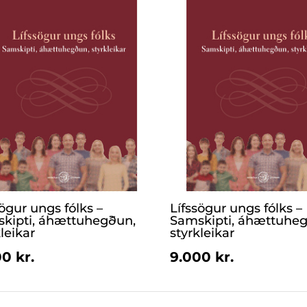
sögur ungs fólks –
Lífssögur ungs fólks –
kipti, áhættuhegðun,
Samskipti, áhættuhe
leikar
styrkleikar
0 kr.
9.000 kr.