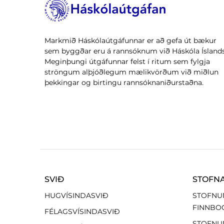
Markmið Háskólaútgáfunnar er að gefa út bækur
sem byggðar eru á rannsóknum við Háskóla Íslands
Meginþungi útgáfunnar felst í ritum sem fylgja
ströngum alþjóðlegum mælikvörðum við miðlun
þekkingar og birtingu rannsóknaniðurstaðna.
SVIÐ
STOFN
HUGVÍSINDASVIÐ
STOFNU
FINNBO
FÉLAGSVÍSINDASVIÐ
STOFNU