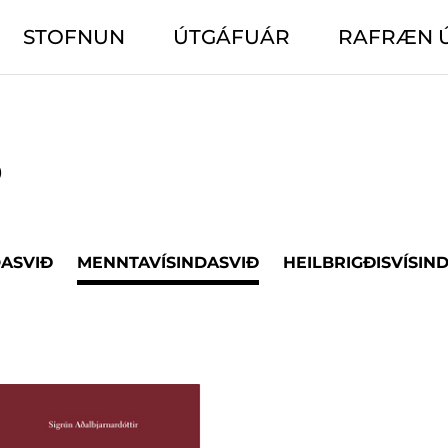
STOFNUN
ÚTGÁFUÁR
RAFRÆN 
Ð
DASVIÐ
MENNTAVÍSINDASVIÐ
HEILBRIGÐISVÍSIN