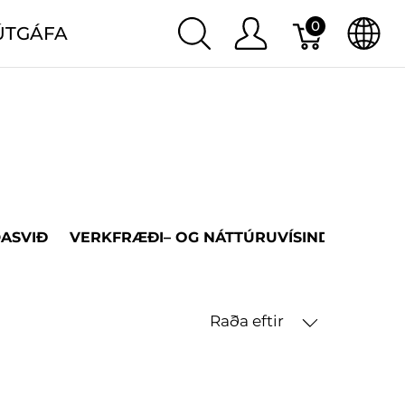
0
ÚTGÁFA
DASVIÐ
VERKFRÆÐI– OG NÁTTÚRUVÍSINDASVIÐ
Raða eftir