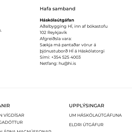
Hafa samband
Háskólaútgáfan
Aðalbygging HÍ, inn af bókastofu
.
102 Reykjavík
Afgreiðsla vara:
Sækja má pantaðar vörur á
þjónustuborð HÍ á Háskólatorgi
Sími: +354 525 4003
Netfang: hu@hi.is
ANIR
UPPLÝSINGAR
N VÍGDÍSAR
UM HÁSKÓLAÚTGÁFUNA
GADÓTTUR
ELDRI ÚTGÁFUR
N ÁRNA MAGNÚSSONAR