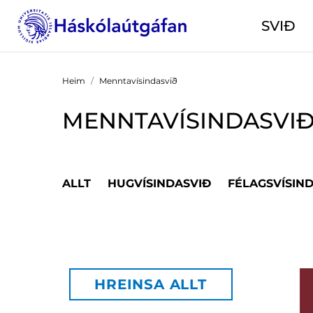
SVIÐ
Heim
Menntavísindasvið
MENNTAVÍSINDASVI
ALLT
HUGVÍSINDASVIÐ
FÉLAGSVÍSIN
HREINSA ALLT