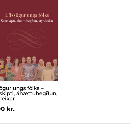
sögur ungs fólks –
kipti, áhættuhegðun,
leikar
0 kr.