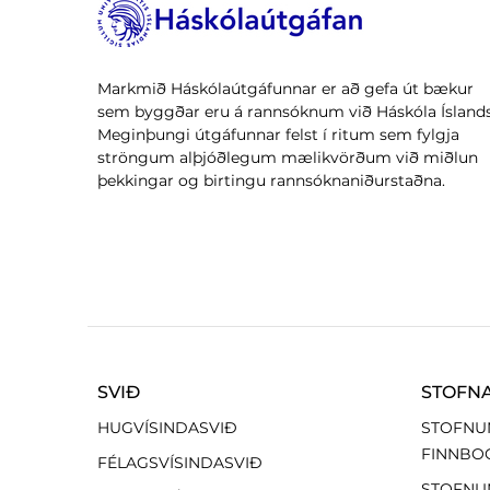
Markmið Háskólaútgáfunnar er að gefa út bækur
sem byggðar eru á rannsóknum við Háskóla Íslands
Meginþungi útgáfunnar felst í ritum sem fylgja
ströngum alþjóðlegum mælikvörðum við miðlun
þekkingar og birtingu rannsóknaniðurstaðna.
SVIÐ
STOFN
HUGVÍSINDASVIÐ
STOFNU
FINNBO
FÉLAGSVÍSINDASVIÐ
STOFNU