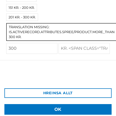
151 KR. - 200 KR.
201 KR. - 300 KR.
Lífssögur ungs fólks –
Samskipti, áhættuhegðun,
styrkleikar
TRANSLATION MISSING:
9.000 kr.
IS.ACTIVERECORD.ATTRIBUTES.SPREE/PRODUCT.MORE_THAN
300 KR.
Háskólaútgáfan
Aðalbygging HÍ, inn af bókastofu
102 Reykjavík
Afgreiðsla vara:
HREINSA ALLT
Sækja má pantaðar vörur á þjónustuborð HÍ á Háskólatorgi
Sími: +354 525 4003
Netfang: hu@hi.is
OK