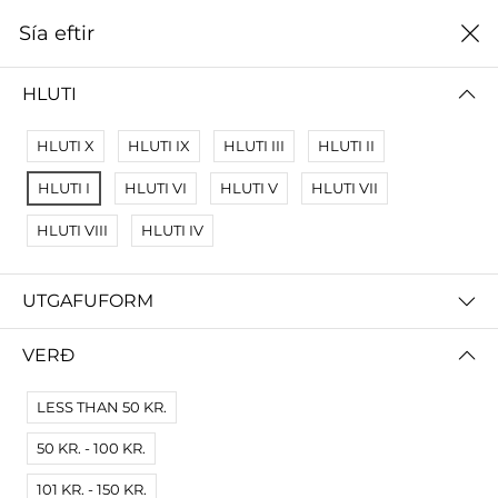
0
Sía eftir
Heim
Svið
HLUTI
SVIÐ
HLUTI X
HLUTI IX
HLUTI III
HLUTI II
ALLT
HUGVÍSINDASVIÐ
FÉLAGSVÍSINDASVIÐ
HLUTI I
HLUTI VI
HLUTI V
HLUTI VII
HLUTI VIII
HLUTI IV
Sía eftir
Raða eftir
UTGAFUFORM
VERÐ
LESS THAN 50 KR.
50 KR. - 100 KR.
101 KR. - 150 KR.