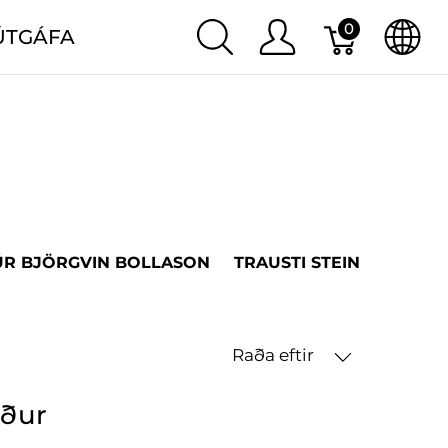
0
ÚTGÁFA
R BJÖRGVIN BOLLASON
TRAUSTI STEINSSON
J
Raða eftir
öður