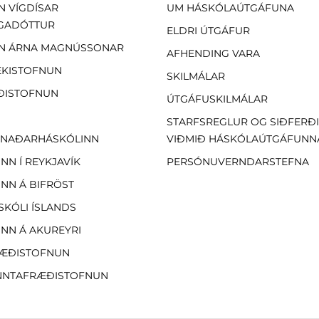
N VÍGDÍSAR
UM HÁSKÓLAÚTGÁFUNA
GADÓTTUR
ELDRI ÚTGÁFUR
N ÁRNA MAGNÚSSONAR
AFHENDING VARA
EKISTOFNUN
SKILMÁLAR
ÐISTOFNUN
ÚTGÁFUSKILMÁLAR
STARFSREGLUR OG SIÐFERÐ
NAÐARHÁSKÓLINN
VIÐMIÐ HÁSKÓLAÚTGÁFUNN
NN Í REYKJAVÍK
PERSÓNUVERNDARSTEFNA
NN Á BIFRÖST
SKÓLI ÍSLANDS
NN Á AKUREYRI
ÆÐISTOFNUN
NTAFRÆÐISTOFNUN