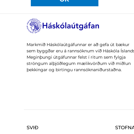
Markmið Háskólaútgáfunnar er að gefa út bækur
sem byggðar eru á rannsóknum við Háskóla Íslands
Meginþungi útgáfunnar felst í ritum sem fylgja
ströngum alþjóðlegum mælikvörðum við miðlun
þekkingar og birtingu rannsóknaniðurstaðna.
SVIÐ
STOFN