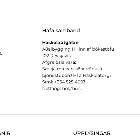
Hafa samband
Háskólaútgáfan
Aðalbygging HÍ, inn af bókastofu
.
102 Reykjavík
Afgreiðsla vara:
Sækja má pantaðar vörur á
þjónustuborð HÍ á Háskólatorgi
Sími: +354 525 4003
Netfang: hu@hi.is
ANIR
UPPLÝSINGAR