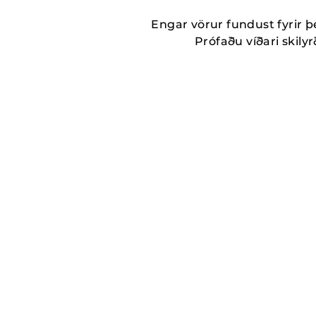
Engar vörur fundust fyrir þ
Prófaðu víðari skilyrð
MORE_THAN