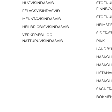
HUGVÍSINDASVIÐ
STOFNU
FINNBO
FÉLAGSVÍSINDASVIÐ
STOFNU
MENNTAVÍSINDASVIÐ
HEIMSP
HEILBRIGÐISVÍSINDASVIÐ
SIÐFRÆ
VERKFRÆÐI- OG
NÁTTÚRUVÍSINDASVIÐ
RIKK
LANDBÚ
HÁSKÓLI
HÁSKÓLI
LISTAHÁ
HÁSKÓLI
SAGNFR
BÓKMEN