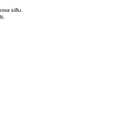
essa síðu.
i.