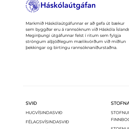
Markmið Háskólaútgáfunnar er að gefa út bækur
sem byggðar eru á rannsóknum við Háskóla Íslands
Meginþungi útgáfunnar felst í ritum sem fylgja
ströngum alþjóðlegum mælikvörðum við miðlun
þekkingar og birtingu rannsóknaniðurstaðna.
SVIÐ
STOFN
HUGVÍSINDASVIÐ
STOFNU
FINNBO
FÉLAGSVÍSINDASVIÐ
STOFNU