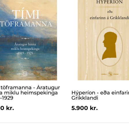
 töframanna - Áratugur
a miklu heimspekinga
Hýperíon - eða einfari
 –1929
Grikklandi
0 kr.
5.900 kr.