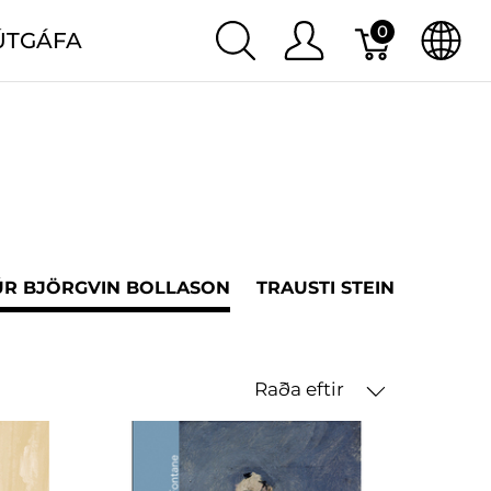
0
ÚTGÁFA
R BJÖRGVIN BOLLASON
TRAUSTI STEINSSON
J
Raða eftir