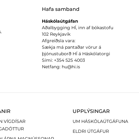
Hafa samband
Háskólaútgáfan
Aðalbygging HÍ, inn af bókastofu
.
102 Reykjavík
Afgreiðsla vara:
Sækja má pantaðar vörur á
þjónustuborð HÍ á Háskólatorgi
Sími: +354 525 4003
Netfang: hu@hi.is
ANIR
UPPLÝSINGAR
N VÍGDÍSAR
UM HÁSKÓLAÚTGÁFUNA
GADÓTTUR
ELDRI ÚTGÁFUR
N ÁRNA MAGNÚSSONAR