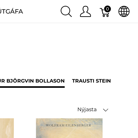
0
ÚTGÁFA
R BJÖRGVIN BOLLASON
TRAUSTI STEINSSON
J
Nýjasta