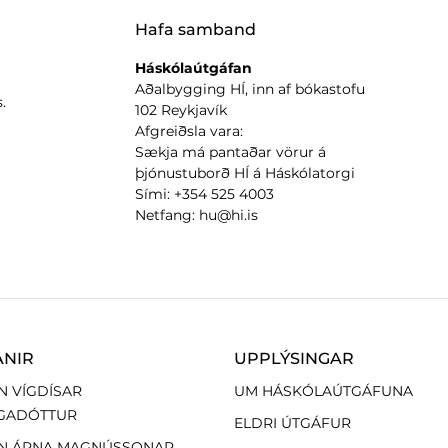
Hafa samband
Háskólaútgáfan
Aðalbygging HÍ, inn af bókastofu
.
102 Reykjavík
Afgreiðsla vara:
Sækja má pantaðar vörur á
þjónustuborð HÍ á Háskólatorgi
Sími: +354 525 4003
Netfang: hu@hi.is
ANIR
UPPLÝSINGAR
N VÍGDÍSAR
UM HÁSKÓLAÚTGÁFUNA
GADÓTTUR
ELDRI ÚTGÁFUR
N ÁRNA MAGNÚSSONAR