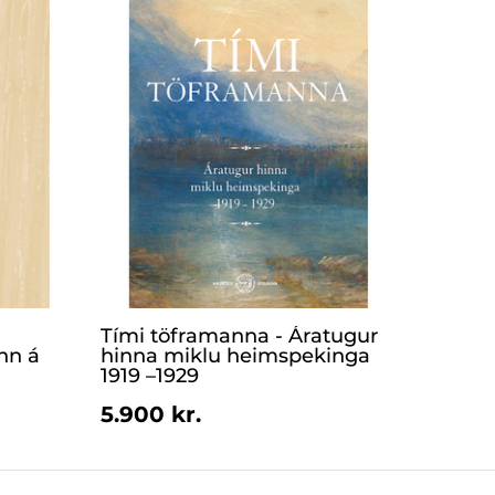
Tími töframanna - Áratugur
nn á
hinna miklu heimspekinga
1919 –1929
5.900 kr.