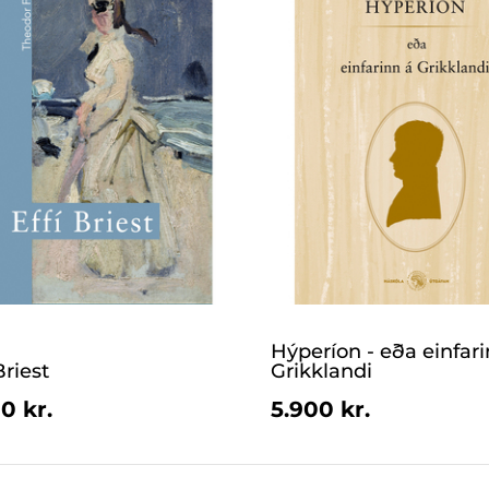
Hýperíon - eða einfari
Briest
Grikklandi
0 kr.
5.900 kr.