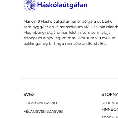
Markmið Háskólaútgáfunnar er að gefa út bækur
sem byggðar eru á rannsóknum við Háskóla Íslands
Meginþungi útgáfunnar felst í ritum sem fylgja
ströngum alþjóðlegum mælikvörðum við miðlun
þekkingar og birtingu rannsóknaniðurstaðna.
SVIÐ
STOFN
HUGVÍSINDASVIÐ
STOFNU
FINNBO
FÉLAGSVÍSINDASVIÐ
STOFNU