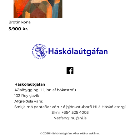
Brotin kona
5.900 kr.
Háskólaútgáfan
Aðalbygging HÍ, inn af bókastofu
102 Reykjavík
Afgreiðsla vara:
Sækja má pantaðar vörur á þjónustuborð HÍ á Háskólatorgi
Sími: +354 525 4003
Netfang: hu@hi.is
© 2026
Háskólaútgáfan
. Allur réttur áskilinn.