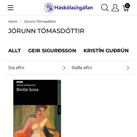
0
Heim
Jórunn Tómasdóttir
JÓRUNN TÓMASDÓTTIR
ALLT
GEIR SIGURÐSSON
KRISTÍN GUÐRÚN J
Sía eftir
Raða eftir