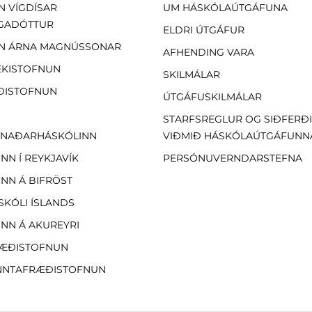
N VÍGDÍSAR
UM HÁSKÓLAÚTGÁFUNA
GADÓTTUR
ELDRI ÚTGÁFUR
N ÁRNA MAGNÚSSONAR
AFHENDING VARA
EKISTOFNUN
SKILMÁLAR
ÐISTOFNUN
ÚTGÁFUSKILMÁLAR
STARFSREGLUR OG SIÐFERÐ
NAÐARHÁSKÓLINN
VIÐMIÐ HÁSKÓLAÚTGÁFUNN
NN Í REYKJAVÍK
PERSÓNUVERNDARSTEFNA
NN Á BIFRÖST
SKÓLI ÍSLANDS
NN Á AKUREYRI
ÆÐISTOFNUN
NTAFRÆÐISTOFNUN