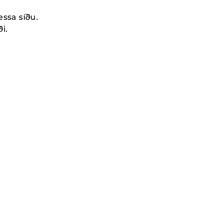
essa síðu.
i.