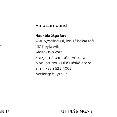
Hafa samband
Háskólaútgáfan
Aðalbygging HÍ, inn af bókastofu
.
102 Reykjavík
Afgreiðsla vara:
Sækja má pantaðar vörur á
þjónustuborð HÍ á Háskólatorgi
Sími: +354 525 4003
Netfang: hu@hi.is
ANIR
UPPLÝSINGAR