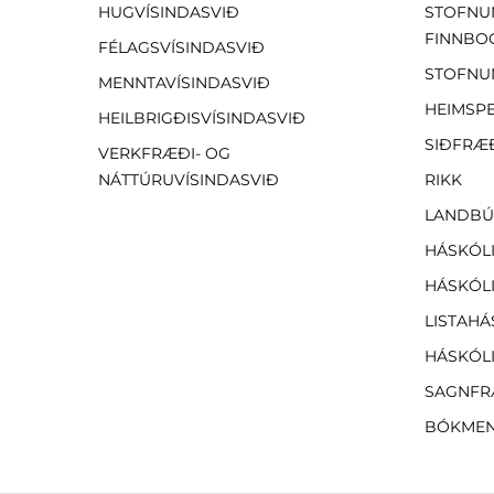
HUGVÍSINDASVIÐ
STOFNU
FINNBO
FÉLAGSVÍSINDASVIÐ
STOFNU
MENNTAVÍSINDASVIÐ
HEIMSP
HEILBRIGÐISVÍSINDASVIÐ
SIÐFRÆ
VERKFRÆÐI- OG
NÁTTÚRUVÍSINDASVIÐ
RIKK
LANDBÚ
HÁSKÓLI
HÁSKÓLI
LISTAHÁ
HÁSKÓLI
SAGNFR
BÓKMEN