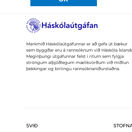
Markmið Háskólaútgáfunnar er að gefa út bækur
sem byggðar eru á rannsóknum við Háskóla Íslands
Meginþungi útgáfunnar felst í ritum sem fylgja
ströngum alþjóðlegum mælikvörðum við miðlun
þekkingar og birtingu rannsóknaniðurstaðna.
SVIÐ
STOFN