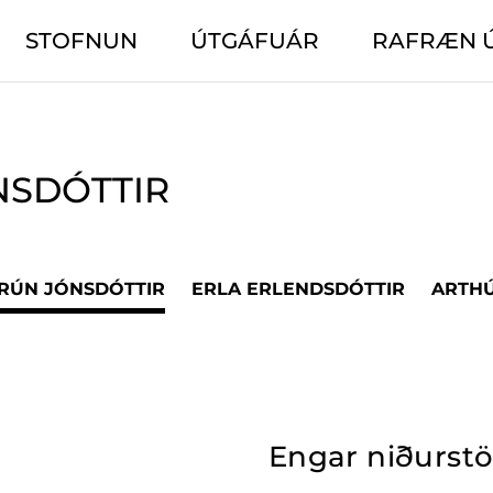
STOFNUN
ÚTGÁFUÁR
RAFRÆN 
NSDÓTTIR
ÐRÚN JÓNSDÓTTIR
ERLA ERLENDSDÓTTIR
ARTHÚ
Engar niðurst