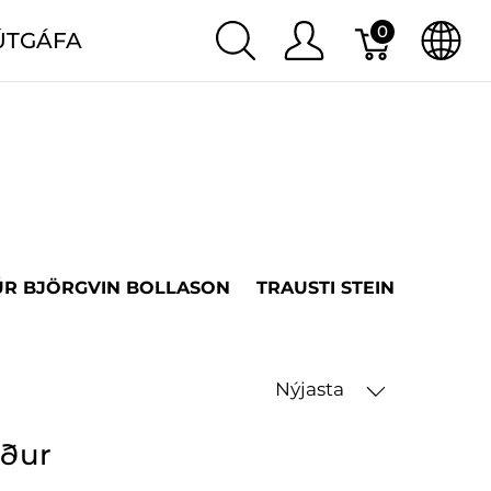
0
ÚTGÁFA
R BJÖRGVIN BOLLASON
TRAUSTI STEINSSON
J
Nýjasta
öður