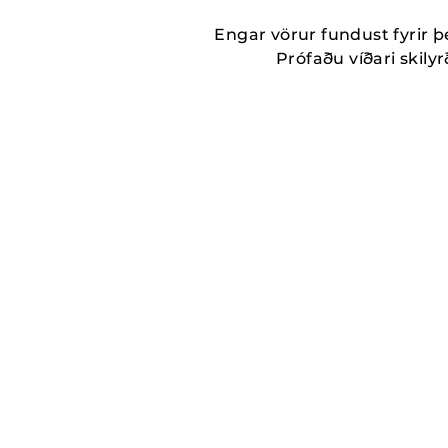
Engar vörur fundust fyrir þ
Prófaðu víðari skilyrð
MORE_THAN