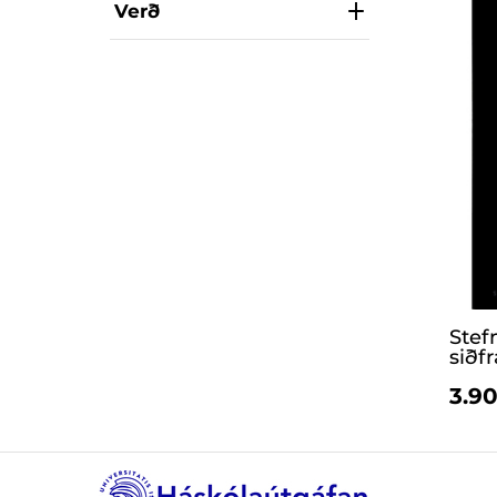
Verð
Stef
siðf
3.90