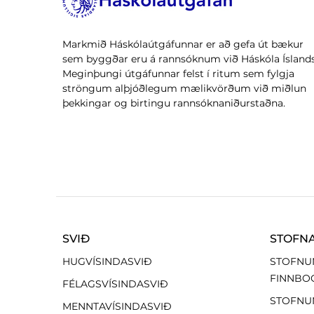
Markmið Háskólaútgáfunnar er að gefa út bækur
sem byggðar eru á rannsóknum við Háskóla Íslands
Meginþungi útgáfunnar felst í ritum sem fylgja
ströngum alþjóðlegum mælikvörðum við miðlun
þekkingar og birtingu rannsóknaniðurstaðna.
SVIÐ
STOFN
HUGVÍSINDASVIÐ
STOFNU
FINNBO
FÉLAGSVÍSINDASVIÐ
STOFNU
MENNTAVÍSINDASVIÐ