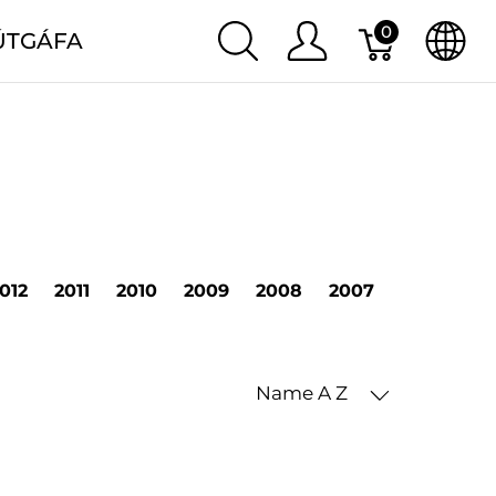
0
ÚTGÁFA
012
2011
2010
2009
2008
2007
2006
20
Name A Z