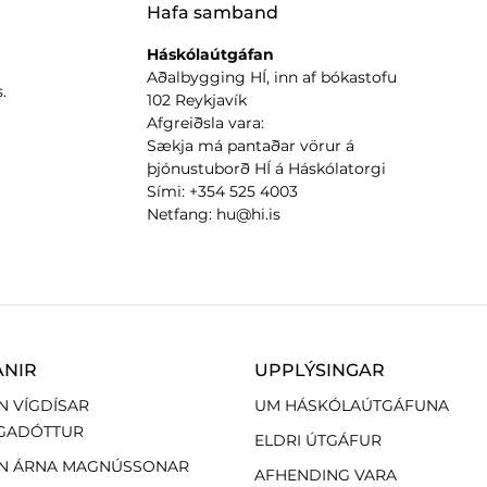
Hafa samband
Háskólaútgáfan
Aðalbygging HÍ, inn af bókastofu
.
102 Reykjavík
Afgreiðsla vara:
Sækja má pantaðar vörur á
þjónustuborð HÍ á Háskólatorgi
Sími: +354 525 4003
Netfang: hu@hi.is
ANIR
UPPLÝSINGAR
N VÍGDÍSAR
UM HÁSKÓLAÚTGÁFUNA
GADÓTTUR
ELDRI ÚTGÁFUR
N ÁRNA MAGNÚSSONAR
AFHENDING VARA