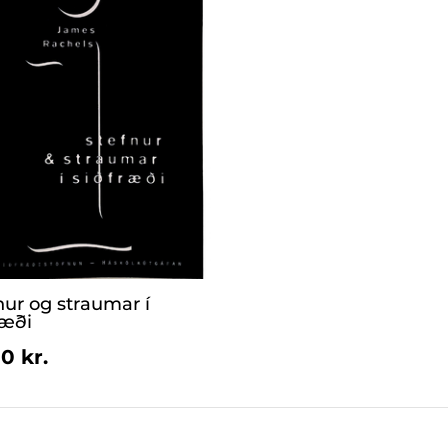
nur og straumar í
ræði
0 kr.