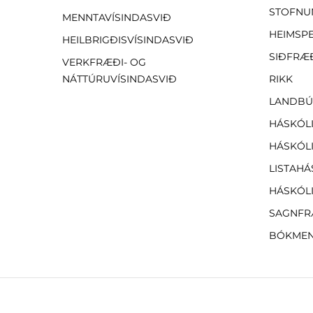
STOFNU
MENNTAVÍSINDASVIÐ
HEIMSP
HEILBRIGÐISVÍSINDASVIÐ
SIÐFRÆ
VERKFRÆÐI- OG
NÁTTÚRUVÍSINDASVIÐ
RIKK
LANDBÚ
HÁSKÓLI
HÁSKÓLI
LISTAHÁ
HÁSKÓLI
SAGNFR
BÓKMEN