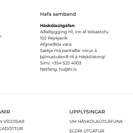
Hafa samband
Háskólaútgáfan
Aðalbygging HÍ, inn af bókastofu
.
102 Reykjavík
Afgreiðsla vara:
Sækja má pantaðar vörur á
þjónustuborð HÍ á Háskólatorgi
Sími: +354 525 4003
Netfang: hu@hi.is
ANIR
UPPLÝSINGAR
N VÍGDÍSAR
UM HÁSKÓLAÚTGÁFUNA
GADÓTTUR
ELDRI ÚTGÁFUR