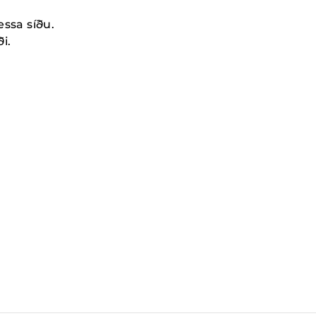
essa síðu.
i.