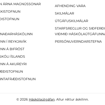
N ÁRNA MAGNÚSSONAR
AFHENDING VARA
EKISTOFNUN
SKILMÁLAR
ÐISTOFNUN
ÚTGÁFUSKILMÁLAR
STARFSREGLUR OG SIÐFERÐ
NAÐARHÁSKÓLINN
VIÐMIÐ HÁSKÓLAÚTGÁFUNN
NN Í REYKJAVÍK
PERSÓNUVERNDARSTEFNA
NN Á BIFRÖST
SKÓLI ÍSLANDS
NN Á AKUREYRI
ÆÐISTOFNUN
NTAFRÆÐISTOFNUN
© 2026
Háskólaútgáfan
. Allur réttur áskilinn.