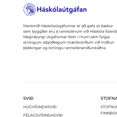
Markmið Háskólaútgáfunnar er að gefa út bækur
sem byggðar eru á rannsóknum við Háskóla Íslands
Meginþungi útgáfunnar felst í ritum sem fylgja
ströngum alþjóðlegum mælikvörðum við miðlun
þekkingar og birtingu rannsóknaniðurstaðna.
SVIÐ
STOFN
HUGVÍSINDASVIÐ
STOFNU
FINNBO
FÉLAGSVÍSINDASVIÐ