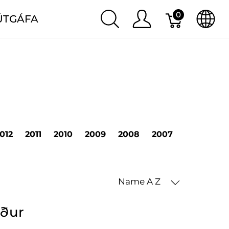
0
ÚTGÁFA
012
2011
2010
2009
2008
2007
2006
20
Name A Z
öður