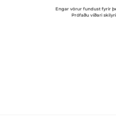
Engar vörur fundust fyrir þ
Prófaðu víðari skilyrð
MORE_THAN