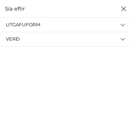
0
Sía eftir
Heim
2024
UTGAFUFORM
2024
VERÐ
ALLT
2024
2023
2022
2021
2020
2019
Sía eftir
Name Z A