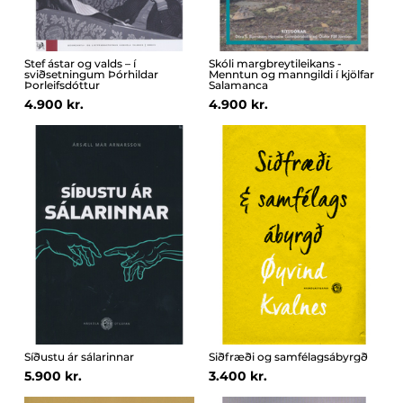
Stef ástar og valds – í
Skóli margbreytileikans -
sviðsetningum Þórhildar
Menntun og manngildi í kjölfar
Þorleifsdóttur
Salamanca
4.900 kr.
4.900 kr.
Síðustu ár sálarinnar
Siðfræði og samfélagsábyrgð
5.900 kr.
3.400 kr.