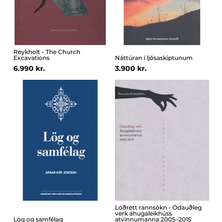
Reykholt - The Church
Excavations
Náttúran í ljósaskiptunum
6.990 kr.
3.900 kr.
Lóðrétt rannsókn - Ódauðleg
verk áhugaleikhúss
Lög og samfélag
atvinnumanna 2005–2015