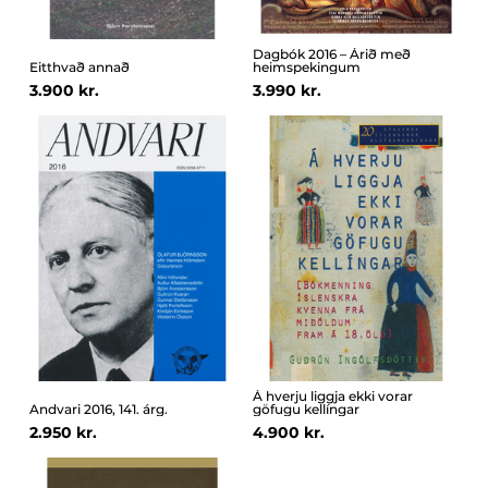
Dagbók 2016 – Árið með
Eitthvað annað
heimspekingum
3.900 kr.
3.990 kr.
Á hverju liggja ekki vorar
Andvari 2016, 141. árg.
göfugu kellíngar
2.950 kr.
4.900 kr.