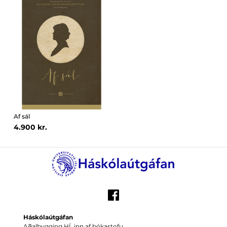
Af sál
4.900 kr.
Háskólaútgáfan
Aðalbygging HÍ, inn af bókastofu