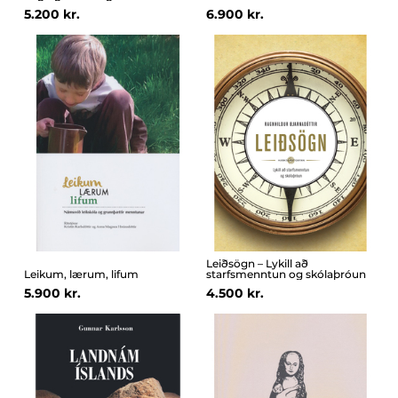
5.200 kr.
6.900 kr.
Leiðsögn – Lykill að
Leikum, lærum, lifum
starfsmenntun og skólaþróun
5.900 kr.
4.500 kr.