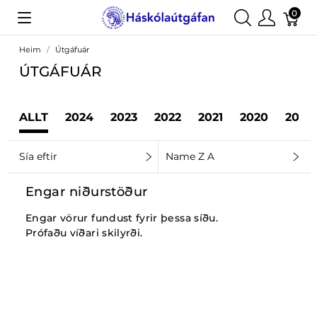
0
Heim
Útgáfuár
ÚTGÁFUÁR
ALLT
2024
2023
2022
2021
2020
2019
Sía eftir
Name Z A
Engar niðurstöður
Engar vörur fundust fyrir þessa síðu.
Prófaðu víðari skilyrði.