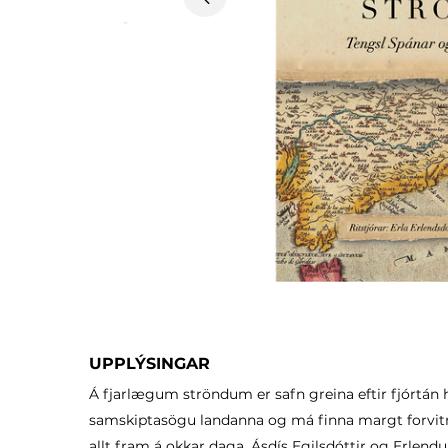
Previous
UPPLÝSINGAR
Á fjarlægum ströndum er safn greina eftir fjórtán 
samskiptasögu landanna og má finna margt forvitn
allt fram á okkar daga. Ásdís Egilsdóttir og Erlendu