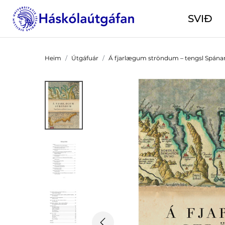
SVIÐ
Heim
Útgáfuár
Á fjarlægum ströndum – tengsl Spánar 