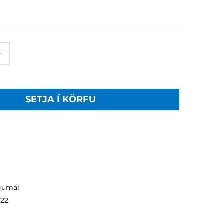
+
SETJA Í KÖRFU
gumál
422