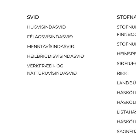
SVIÐ
STOFN
HUGVÍSINDASVIÐ
STOFNU
FINNBO
FÉLAGSVÍSINDASVIÐ
STOFNU
MENNTAVÍSINDASVIÐ
HEIMSP
HEILBRIGÐISVÍSINDASVIÐ
SIÐFRÆ
VERKFRÆÐI- OG
NÁTTÚRUVÍSINDASVIÐ
RIKK
LANDBÚ
HÁSKÓLI
HÁSKÓLI
LISTAHÁ
HÁSKÓLI
SAGNFR