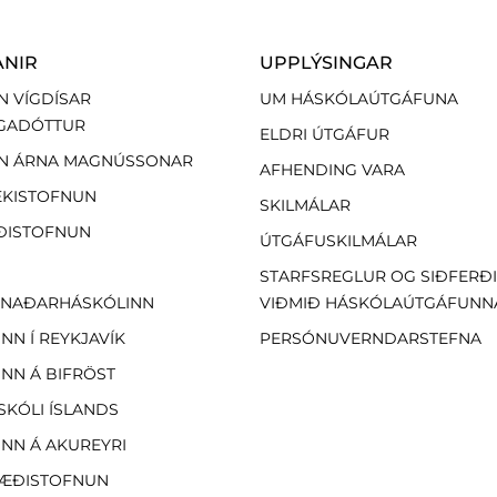
ANIR
UPPLÝSINGAR
N VÍGDÍSAR
UM HÁSKÓLAÚTGÁFUNA
GADÓTTUR
ELDRI ÚTGÁFUR
N ÁRNA MAGNÚSSONAR
AFHENDING VARA
EKISTOFNUN
SKILMÁLAR
ÐISTOFNUN
ÚTGÁFUSKILMÁLAR
STARFSREGLUR OG SIÐFERÐ
NAÐARHÁSKÓLINN
VIÐMIÐ HÁSKÓLAÚTGÁFUNN
NN Í REYKJAVÍK
PERSÓNUVERNDARSTEFNA
NN Á BIFRÖST
SKÓLI ÍSLANDS
NN Á AKUREYRI
ÆÐISTOFNUN