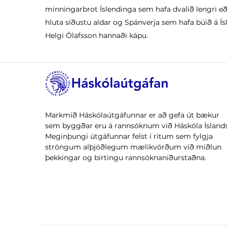
minningarbrot Íslendinga sem hafa dvalið lengri eð
hluta síðustu aldar og Spánverja sem hafa búið á Ísl
Helgi Ólafsson hannaði kápu.
Markmið Háskólaútgáfunnar er að gefa út bækur
sem byggðar eru á rannsóknum við Háskóla Íslands
Meginþungi útgáfunnar felst í ritum sem fylgja
ströngum alþjóðlegum mælikvörðum við miðlun
þekkingar og birtingu rannsóknaniðurstaðna.