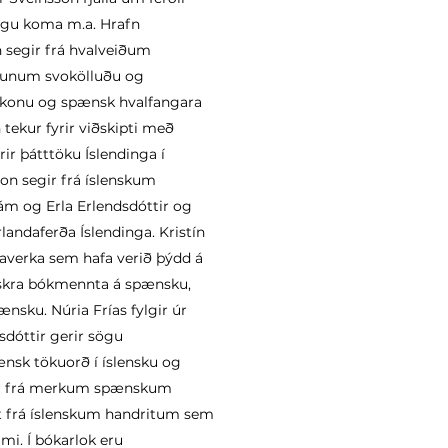
sögu koma m.a. Hrafn
 segir frá hvalveiðum
vígunum svokölluðu og
r konu og spænsk hvalfangara
tekur fyrir viðskipti með
rir þátttöku Íslendinga í
on segir frá íslenskum
ám og Erla Erlendsdóttir og
landaferða Íslendinga. Kristín
verka sem hafa verið þýdd á
enskra bókmennta á spænsku,
nsku. Núria Frías fylgir úr
ksdóttir gerir sögu
ænsk tökuorð í íslensku og
nir frá merkum spænskum
gt frá íslenskum handritum sem
i. Í bókarlok eru