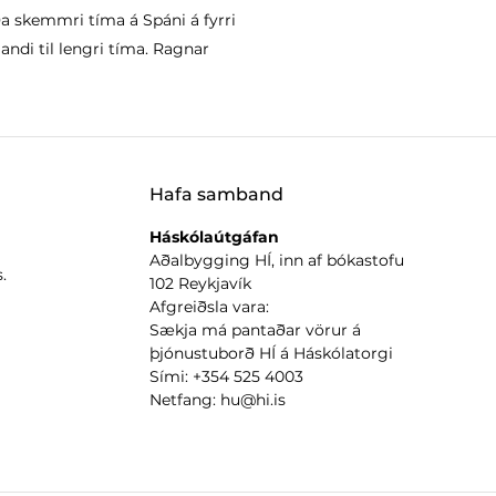
a skemmri tíma á Spáni á fyrri
andi til lengri tíma. Ragnar
Hafa samband
Háskólaútgáfan
Aðalbygging HÍ, inn af bókastofu
.
102 Reykjavík
Afgreiðsla vara:
Sækja má pantaðar vörur á
þjónustuborð HÍ á Háskólatorgi
Sími: +354 525 4003
Netfang: hu@hi.is