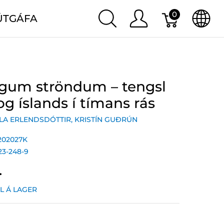
0
ÚTGÁFA
ægum ströndum – tengsl
g íslands í tímans rás
LA ERLENDSDÓTTIR
,
KRISTÍN GUÐRÚN
202027K
23-248-9
.
IL Á LAGER