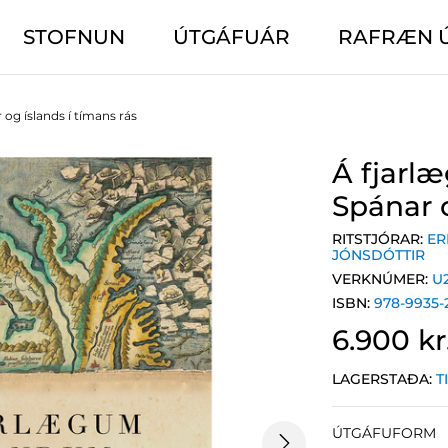
STOFNUN
ÚTGÁFUÁR
RAFRÆN 
og íslands í tímans rás
Á fjarl
Spánar o
RITSTJÓRAR:
ER
JÓNSDÓTTIR
VERKNÚMER:
U
ISBN:
978-9935-
6.900 kr
LAGERSTAÐA:
T
ÚTGÁFUFORM