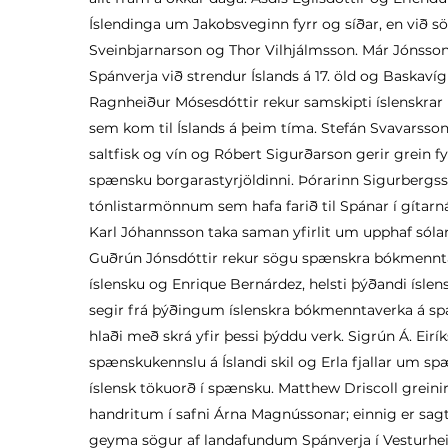
Íslendinga um Jakobsveginn fyrr og síðar, en við 
Sveinbjarnarson og Thor Vilhjálmsson. Már Jónsson
Spánverja við strendur Íslands á 17. öld og Baska
Ragnheiður Mósesdóttir rekur samskipti íslenskra
sem kom til Íslands á þeim tíma. Stefán Svavarsson 
saltfisk og vín og Róbert Sigurðarson gerir grein fy
spænsku borgarastyrjöldinni. Þórarinn Sigurbergss
tónlistarmönnum sem hafa farið til Spánar í gítarn
Karl Jóhannsson taka saman yfirlit um upphaf sólar
Guðrún Jónsdóttir rekur sögu spænskra bókmennta
íslensku og Enrique Bernárdez, helsti þýðandi ísl
segir frá þýðingum íslenskra bókmenntaverka á spæ
hlaði með skrá yfir þessi þýddu verk. Sigrún Á. Eirí
spænskukennslu á Íslandi skil og Erla fjallar um sp
íslensk tökuorð í spænsku. Matthew Driscoll grei
handritum í safni Árna Magnússonar; einnig er sa
geyma sögur af landafundum Spánverja í Vesturheim