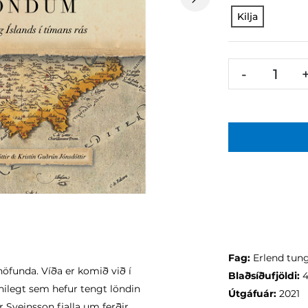
Next
Kilja
-
Fag:
Erlend tun
höfunda. Víða er komið við í
Blaðsíðufjöldi:
ilegt sem hefur tengt löndin
Útgáfuár:
2021
r Sveinsson fjalla um ferðir