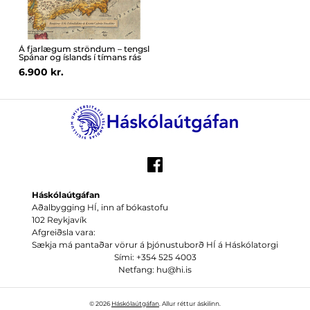
Á fjarlægum ströndum – tengsl
Spánar og íslands í tímans rás
6.900 kr.
Háskólaútgáfan
Aðalbygging HÍ, inn af bókastofu
102 Reykjavík
Afgreiðsla vara:
Sækja má pantaðar vörur á þjónustuborð HÍ á Háskólatorgi
Sími: +354 525 4003
Netfang: hu@hi.is
© 2026
Háskólaútgáfan
. Allur réttur áskilinn.