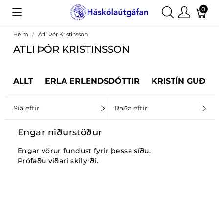
0
Heim
Atli Þór Kristinsson
ATLI ÞÓR KRISTINSSON
ALLT
ERLA ERLENDSDÓTTIR
KRISTÍN GUÐRÚ
Sía eftir
Raða eftir
Engar niðurstöður
Engar vörur fundust fyrir þessa síðu.
Prófaðu víðari skilyrði.