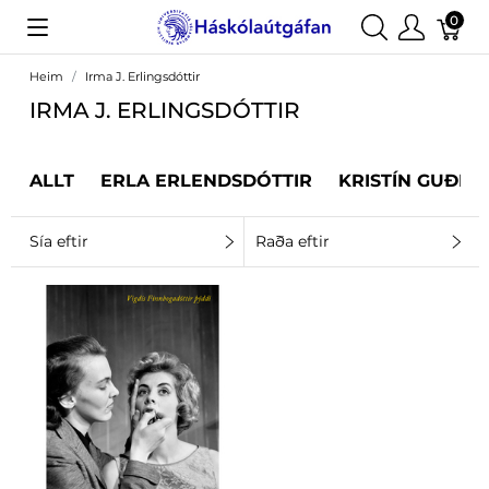
0
Heim
Irma J. Erlingsdóttir
IRMA J. ERLINGSDÓTTIR
ALLT
ERLA ERLENDSDÓTTIR
KRISTÍN GUÐRÚ
Sía eftir
Raða eftir