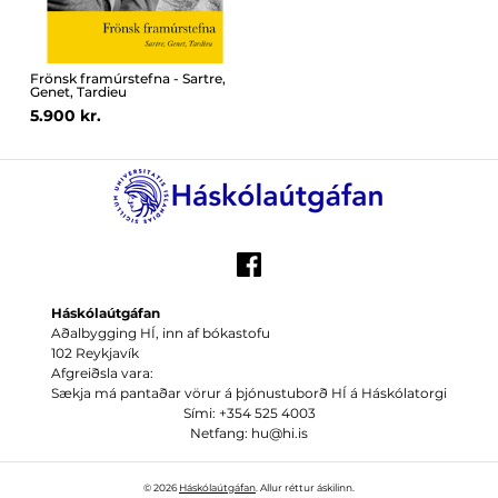
Frönsk framúrstefna - Sartre,
Genet, Tardieu
5.900 kr.
Háskólaútgáfan
Aðalbygging HÍ, inn af bókastofu
102 Reykjavík
Afgreiðsla vara:
Sækja má pantaðar vörur á þjónustuborð HÍ á Háskólatorgi
Sími: +354 525 4003
Netfang: hu@hi.is
© 2026
Háskólaútgáfan
. Allur réttur áskilinn.