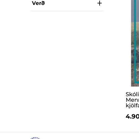
Verð
Skól
Menn
kjöl
4.90