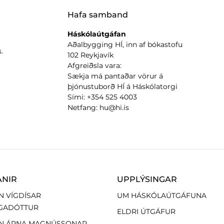
Hafa samband
Háskólaútgáfan
Aðalbygging HÍ, inn af bókastofu
.
102 Reykjavík
Afgreiðsla vara:
Sækja má pantaðar vörur á
þjónustuborð HÍ á Háskólatorgi
Sími: +354 525 4003
Netfang: hu@hi.is
ANIR
UPPLÝSINGAR
N VÍGDÍSAR
UM HÁSKÓLAÚTGÁFUNA
GADÓTTUR
ELDRI ÚTGÁFUR
N ÁRNA MAGNÚSSONAR