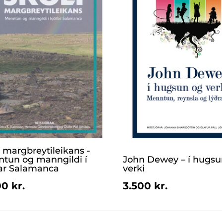
i margbreytileikans -
tun og manngildi í
John Dewey – í hugsu
far Salamanca
verki
0 kr.
3.500 kr.