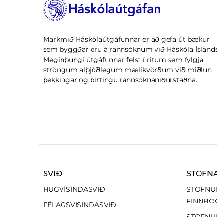
Markmið Háskólaútgáfunnar er að gefa út bækur
sem byggðar eru á rannsóknum við Háskóla Íslands
Meginþungi útgáfunnar felst í ritum sem fylgja
ströngum alþjóðlegum mælikvörðum við miðlun
þekkingar og birtingu rannsóknaniðurstaðna.
SVIÐ
STOFN
HUGVÍSINDASVIÐ
STOFNU
FINNBO
FÉLAGSVÍSINDASVIÐ
STOFNU