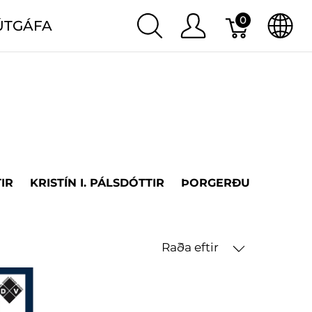
0
ÚTGÁFA
IR
KRISTÍN I. PÁLSDÓTTIR
ÞORGERÐUR H. ÞORV
Raða eftir