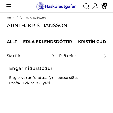
0
Heim
Árni H. Kristjánsson
ÁRNI H. KRISTJÁNSSON
ALLT
ERLA ERLENDSDÓTTIR
KRISTÍN GUÐRÚ
Sía eftir
Raða eftir
Engar niðurstöður
Engar vörur fundust fyrir þessa síðu.
Prófaðu víðari skilyrði.